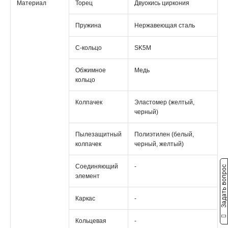
Материал
Торец
Двуокись циркония
Пружина
Нержавеющая сталь
С-кольцо
SK5M
Обжимное
Медь
кольцо
Колпачек
Эластомер (желтый,
черный)
Пылезащитный
Полиэтилен (белый,
колпачек
черный, желтый)
Соединяющий
-
Задать вопрос
элемент
Каркас
-
Кольцевая
-