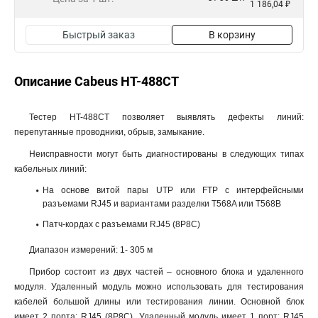
1 186,04 ₽
Быстрый заказ
В корзину
Описание Cabeus HT-488CT
Тестер HT-488CT позволяет выявлять дефекты линий:
перепутанные проводники, обрыв, замыкание.
Неисправности могут быть диагностированы в следующих типах
кабельных линий:
На основе витой пары UTP или FTP с интерфейсными
разъемами RJ45 и вариантами разделки T568A или T568B
Патч-кордах с разъемами RJ45 (8Р8С)
Диапазон измерений: 1- 305 м
Прибор состоит из двух частей – основного блока и удаленного
модуля. Удаленный модуль можно использовать для тестирования
кабелей большой длины или тестирования линии. Основной блок
имеет 2 порта: RJ45 (8P8C). Удаленный модуль имеет 1 порт: RJ45