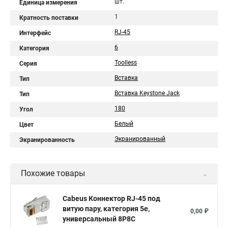
шт.
Единица измерения
1
Кратность поставки
RJ-45
Интерфейс
6
Категория
Toolless
Серия
Вставка
Тип
Вставка Keystone Jack
Тип
180
Угол
Белый
Цвет
Экранированный
Экранированность
Похожие товары
Cabeus Коннектор RJ-45 под
витую пару, категория 5e,
0,00 ₽
универсальный 8P8C