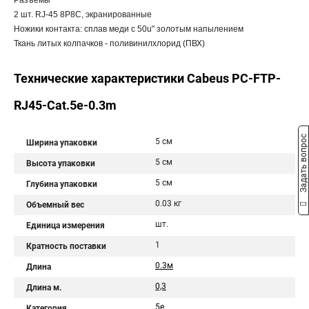
Разъемы
2 шт. RJ-45 8P8C, экранированные
Ножики контакта: сплав меди с 50u" золотым напылением
Ткань литых колпачков - поливинилхлорид (ПВХ)
Технические характеристики Cabeus PC-FTP-
RJ45-Cat.5e-0.3m
Задать вопрос
5 см
Ширина упаковки
5 см
Высота упаковки
5 см
Глубина упаковки
0.03 кг
Объемный вес
шт.
Единица измерения
1
Кратность поставки
0.3м
Длина
0,3
Длина м.
5e
Категория