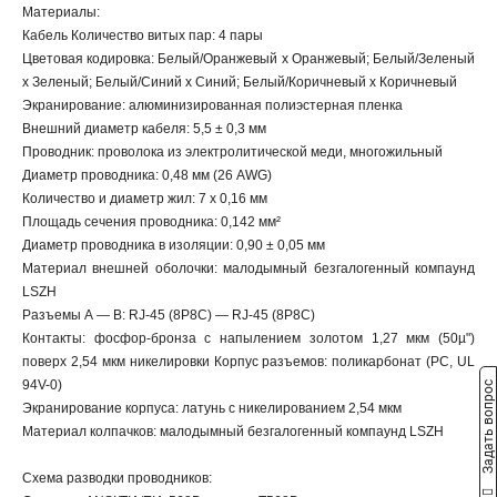
Материалы:
Кабель Количество витых пар: 4 пары
Цветовая кодировка: Белый/Оранжевый х Оранжевый; Белый/Зеленый
х Зеленый; Белый/Синий х Синий; Белый/Коричневый х Коричневый
Экранирование: алюминизированная полиэстерная пленка
Внешний диаметр кабеля: 5,5 ± 0,3 мм
Проводник: проволока из электролитической меди, многожильный
Диаметр проводника: 0,48 мм (26 AWG)
Количество и диаметр жил: 7 х 0,16 мм
Площадь сечения проводника: 0,142 мм²
Диаметр проводника в изоляции: 0,90 ± 0,05 мм
Материал внешней оболочки: малодымный безгалогенный компаунд
LSZH
Разъемы А — В: RJ-45 (8P8C) — RJ-45 (8P8C)
Контакты: фосфор-бронза с напылением золотом 1,27 мкм (50µ")
поверх 2,54 мкм никелировки Корпус разъемов: поликарбонат (PC, UL
94V-0)
Задать вопрос
Экранирование корпуса: латунь с никелированием 2,54 мкм
Материал колпачков: малодымный безгалогенный компаунд LSZH
Схема разводки проводников: