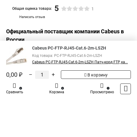
5
Общая оценка товара:
1
Написать отзыв
Официальный поставщик компании
Cabeus
в
России
Cabeus PC-FTP-RJ45-Cat.6-2m-LSZH
Код товара: PC-FTP-RJ45-Cat.6-2m-LSZH
Cabeus PC-FTP-RJ45-Cat.6-2m-LSZH Патч-корд FTP, ка...
0,00 ₽
–
+
В корзину
0
0
1
Сравнить
Корзина
Просмотрено
Каталог
Оплата
Доставка
Контакты
Войти