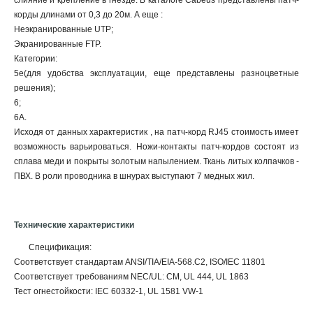
слияние и крепление в гнезде. В каталоге Cabeus представлены патч-
корды длинами от 0,3 до 20м. А еще :
Неэкранированные UTP;
Экранированные FTP.
Категории:
5е(для удобства эксплуатации, еще представлены разноцветные
решения);
6;
6А.
Исходя от данных характеристик , на патч-корд RJ45 стоимость имеет
возможность варьироваться. Ножи-контакты патч-кордов состоят из
сплава меди и покрыты золотым напылением. Ткань литых колпачков -
ПВХ. В роли проводника в шнурах выступают 7 медных жил.
Технические характеристики
Спецификация:
Соответствует стандартам ANSI/TIA/EIA-568.C2, ISO/IEC 11801
Соответствует требованиям NEC/UL: CM, UL 444, UL 1863
Тест огнестойкости: IEC 60332-1, UL 1581 VW-1