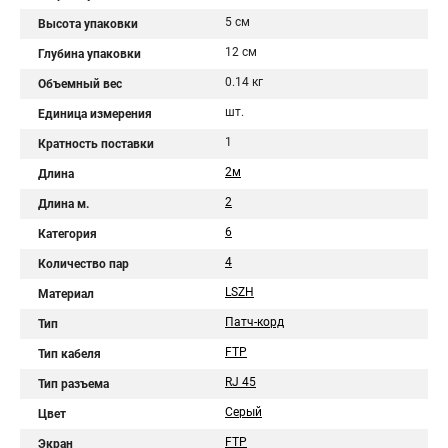
5 см
Высота упаковки
12 см
Глубина упаковки
0.14 кг
Объемный вес
шт.
Единица измерения
1
Кратность поставки
2м
Длина
2
Длина м.
6
Категория
4
Количество пар
LSZH
Материал
Патч-корд
Тип
FTP
Тип кабеля
RJ 45
Тип разъема
Серый
Цвет
FTP
Экран