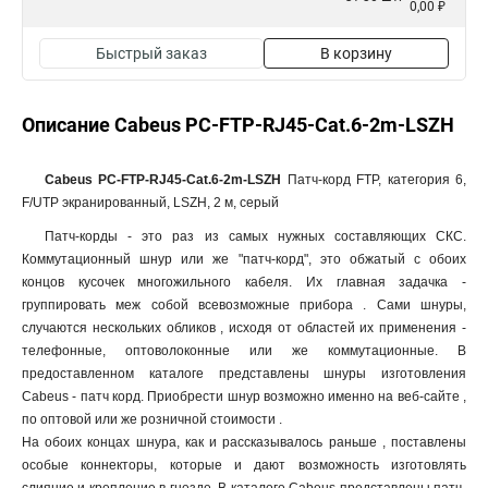
0,00 ₽
Быстрый заказ
В корзину
Описание Cabeus PC-FTP-RJ45-Cat.6-2m-LSZH
Cabeus PC-FTP-RJ45-Cat.6-2m-LSZH
Патч-корд FTP, категория 6,
F/UTP экранированный, LSZH, 2 м, серый
Патч-корды - это раз из самых нужных составляющих СКС.
Коммутационный шнур или же "патч-корд", это обжатый с обоих
концов кусочек многожильного кабеля. Их главная задачка -
группировать меж собой всевозможные прибора . Сами шнуры,
случаются нескольких обликов , исходя от областей их применения -
телефонные, оптоволоконные или же коммутационные. В
предоставленном каталоге представлены шнуры изготовления
Cabeus - патч корд. Приобрести шнур возможно именно на веб-сайте ,
по оптовой или же розничной стоимости .
На обоих концах шнура, как и рассказывалось раньше , поставлены
особые коннекторы, которые и дают возможность изготовлять