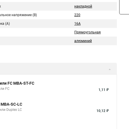
ж
накладной
льное напряжение (В)
220
ка (A)
16А
Прямоугольная
алюминий
 или FC MBA-ST-FC
или FC
1,11 ₽
C MBA-SC-LC
или Duplex LC
10,12 ₽