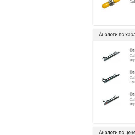
Ca
Аналоги по хар
Ca
Ca
ко
Ca
Ca
ал
Ca
Ca
ко
Аналоги по цен