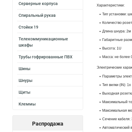
Серверные корпуса
Характеристики:
Тип установки: ш
Спиральный рукав
Количество розет
Стойки 19
Длина шнура: 2м
Телекоммуникационные
Габаритные разм
шкафы
Высота: 1U
Трубы гофрированные ПВХ
Масса: не более 0
Электрические харак
Шины
Параметры электр
Шнуры
Тип вилки (IN): 1
Щиты
Выходная розетка
Максимальный ток
Клеммы
Максимальная мо
Сечение кабеля: 
Распродажа
Автоматический 