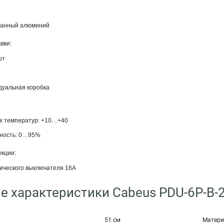
ванный алюминий
авки:
шт
дуальная коробка
х температур: +10…+40
жность: 0…95%
укции:
ического выключателя 16А
е характеристики Cabeus PDU-6P-B-
51 см
Матери