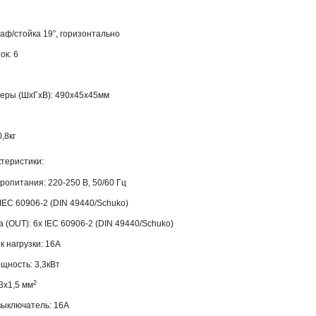
каф/стойка 19”, горизонтально
ок: 6
еры (ШхГхВ): 490х45х45мм
,8кг
теристики:
опитания: 220-250 В, 50/60 Гц
х IEC 60906-2 (DIN 49440/Schuko)
 (OUT): 6х IEC 60906-2 (DIN 49440/Schuko)
 нагрузки: 16А
щность: 3,3кВт
2
3х1,5 мм
выключатель: 16А