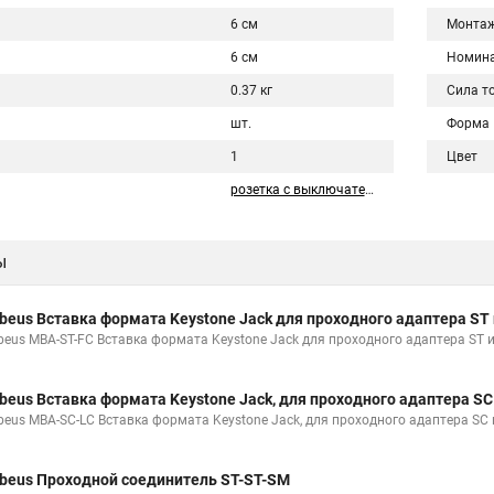
6 см
Монта
6 см
Номина
0.37 кг
Сила то
шт.
Форма
1
Цвет
розетка с выключателем
ы
beus Вставка формата Keystone Jack для проходного адаптера ST
beus MBA-ST-FC Вставка формата Keystone Jack для проходного адаптера ST 
beus Вставка формата Keystone Jack, для проходного адаптера S
beus MBA-SC-LC Вставка формата Keystone Jack, для проходного адаптера SC 
beus Проходной соединитель ST-ST-SM