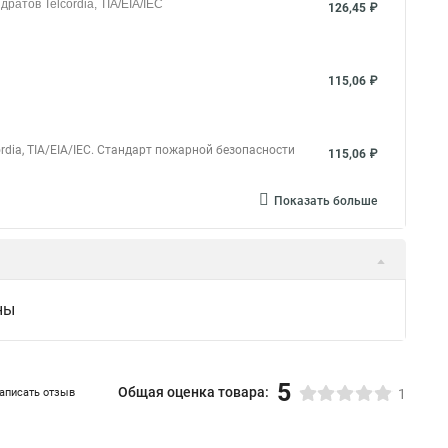
ратов Telcordia, TIA/EIA/IEC
126,45 ₽
115,06 ₽
rdia, TIA/EIA/IEC. Стандарт пожарной безопасности
115,06 ₽
Показать больше
ны
5
Общая оценка товара:
аписать отзыв
1