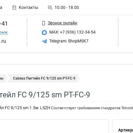
а
Контакты
10.00 - 18.00
-41
Звонок онлайн
MAX: +7 (936) 132-34-54
онок
.ru
Telegram: ShopMSK7
лы
Cabeus Пигтейл FC 9/125 sm PT-FC-9
тейл FC 9/125 sm PT-FC-9
ейл FC 9/125 sm 1.5м LSZH
Соответствует требованиям стандратов Telcordi
Артику