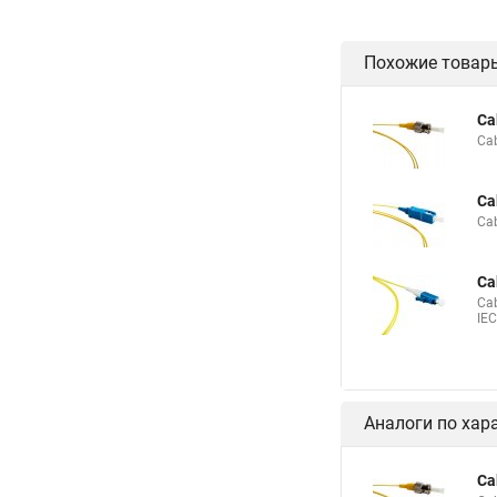
Похожие товар
Ca
Ca
Ca
Ca
Ca
Ca
IE
Аналоги по хар
Ca