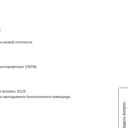
н
н низкой плотности
ентерефталат (ПБТФ)
 волокно: 9/125
из малодымного безгалогенного компаунда
Задать вопрос