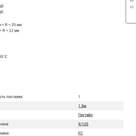
дБ
дБ
 < R < 25 мм
< R < 12 мм
+85°C
сть поставки
1
1.5м
Пигтейл
локна
9/125
зъема
FC