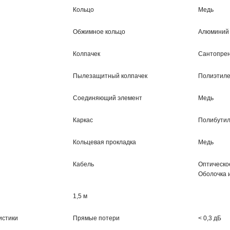
Кольцо
Медь
Обжимное кольцо
Алюминий
Колпачек
Сантопре
Пылезащитный колпачек
Полиэтиле
Соединяющий элемент
Медь
Каркас
Полибутил
Кольцевая прокладка
Медь
Кабель
Оптическое
Оболочка 
1,5 м
истики
Прямые потери
< 0,3 дБ