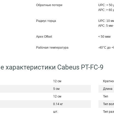
Обратные потери
UPC: > 50 
APC: > 60 
Радиус торца
UPC: 10 мм
APC: 5 мм 
Apex Offset
< 50 мкм
Рабочая температура
-40°C дo 
е характеристики Cabeus PT-FC-9
12 см
Кратно
5 см
Длина
12 см
Тип
0.14 кг
Тип во
шт.
Тип ра