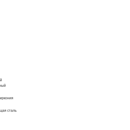
ий
ный
циркония
щая сталь