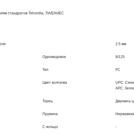
ям стандратов Telcordia, TIA/EIA/IEC
еля
2.5 мм
Одномодовое
9/125
Тип
FC
Цвет колпачка
UPC: Син
APC: Зеле
Торец
Двуокись 
Пружина
Нержавею
С-кольцо
-