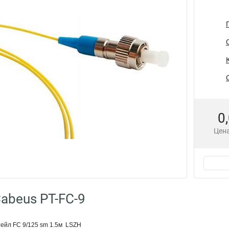
0
Цена
abeus PT-FC-9
тейл FC 9/125 sm 1.5м LSZH