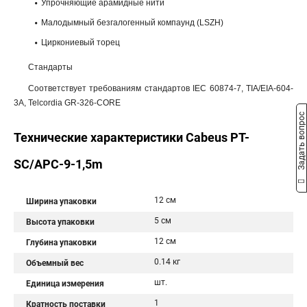
Упрочняющие арамидные нити
Малодымный безгалогенный компаунд (LSZH)
Циркониевый торец
Стандарты
Соответствует требованиям стандартов IEC 60874-7, TIA/EIA-604-
3A, Telcordia GR-326-CORE
Задать вопрос
Технические характеристики Cabeus PT-
SC/APC-9-1,5m
12 см
Ширина упаковки
5 см
Высота упаковки
12 см
Глубина упаковки
0.14 кг
Объемный вес
шт.
Единица измерения
1
Кратность поставки