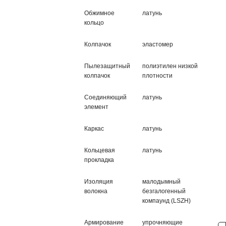
Обжимное
латунь
кольцо
Колпачок
эластомер
Пылезащитный
полиэтилен низкой
колпачок
плотности
Соединяющий
латунь
элемент
Каркас
латунь
Кольцевая
латунь
прокладка
Изоляция
малодымный
волокна
безгалогенный
компаунд (LSZH)
Армирование
упрочняющие