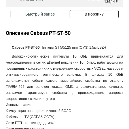
136,14 ₽
Быстрый заказ
В корзину
Описание Cabeus PT-ST-50
Cabeus PT-ST-50
Пигтейл ST 50/125 mm (OM3) 1.5м LSZH
Волоконно-оптические пигтейлы 10 GbE применяются для
межсоединений в сетях Ethernet поколения 10 Гбит/с, работающих на
повышенных расстояниях с внедрением скоростных VCSEL лазеров и
оптимизированного оптического волокна. В шнурах 10 GbE
используются кабели самого высочайшего свойства по эталону
TIA/EIA-492 для волокон класса OM3, а замечательное качество
разъемов гарантирует свойства , превосходящие запросы
стереотипов к величине утрат .
Использование
Коммутация оснащения и частей ВОЛС
Кабельное TV (CATV & CCTV)
Сети FTTH «оптика до дома»