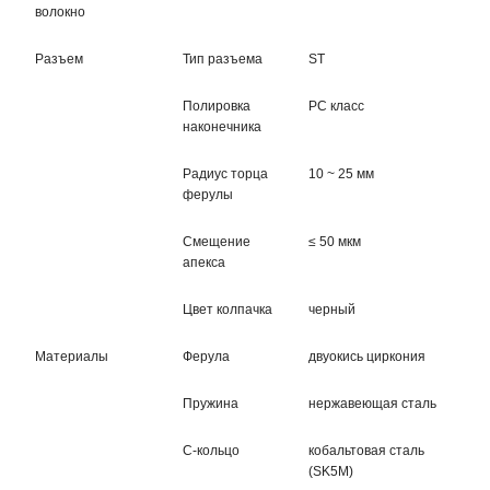
волокно
Разъем
Тип разъема
ST
Полировка
PC класс
наконечника
Радиус торца
10 ~ 25 мм
ферулы
Смещение
≤ 50 мкм
апекса
Цвет колпачка
черный
Материалы
Ферула
двуокись циркония
Пружина
нержавеющая сталь
С-кольцо
кобальтовая сталь
(SK5M)