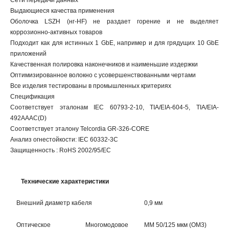
Сети передачи данных
Выдающиеся качества применения
Оболочка LSZH (нг-HF) не раздает горение и не выделяет
коррозионно-активных товаров
Подходит как для истинных 1 GbE, например и для грядущих 10 GbE
приложений
Качественная полировка наконечников и наименьшие издержки
Оптимизированное волокно с усовершенствованными чертами
Все изделия тестированы в промышленных критериях
Спецификация
Соответствует эталонам IEC 60793-2-10, TIA/EIA-604-5, TIA/EIA-
492AAAC(D)
Соответствует эталону Telcordia GR-326-CORE
Анализ огнестойкости: IEC 60332-3C
Защищенность : RoHS 2002/95/EC
Технические характеристики
Внешний диаметр кабеля
0,9 мм
Оптическое
Многомодовое
МM 50/125 мкм (ОМ3)