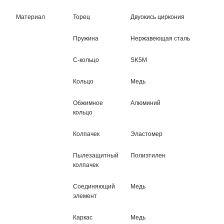
Материал
Торец
Двуокись циркония
Пружина
Нержавеющая сталь
С-кольцо
SK5M
Кольцо
Медь
Обжимное
Алюминий
кольцо
Колпачек
Эластомер
Пылезащитный
Полиэтилен
колпачек
Соединяющий
Медь
элемент
Каркас
Медь