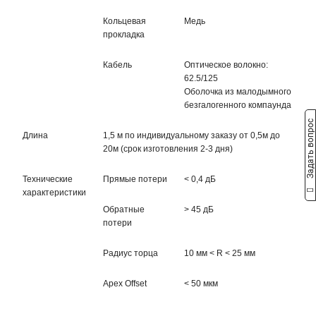
Кольцевая
Медь
прокладка
Кабель
Оптическое волокно:
62.5/125
Оболочка из малодымного
безгалогенного компаунда
Задать вопрос
Длина
1,5 м по индивидуальному заказу от 0,5м до
20м (срок изготовления 2-3 дня)
Технические
Прямые потери
< 0,4 дБ
характеристики
Обратные
> 45 дБ
потери
Радиус торца
10 мм < R < 25 мм
Apex Offset
< 50 мкм