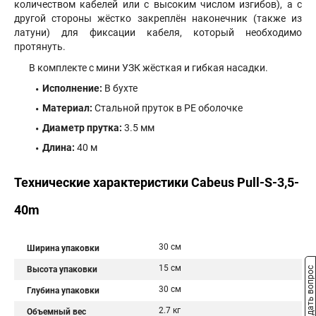
количеством кабелей или с высоким числом изгибов), а с
другой стороны жёстко закреплён наконечник (также из
латуни) для фиксации кабеля, который необходимо
протянуть.
В комплекте с мини УЗК жёсткая и гибкая насадки.
Исполнение:
В бухте
Материал:
Стальной пруток в PE оболочке
Диаметр прутка:
3.5 мм
Длина:
40 м
Технические характеристики Cabeus Pull-S-3,5-
40m
30 см
Ширина упаковки
15 см
Высота упаковки
Задать вопрос
30 см
Глубина упаковки
2.7 кг
Объемный вес