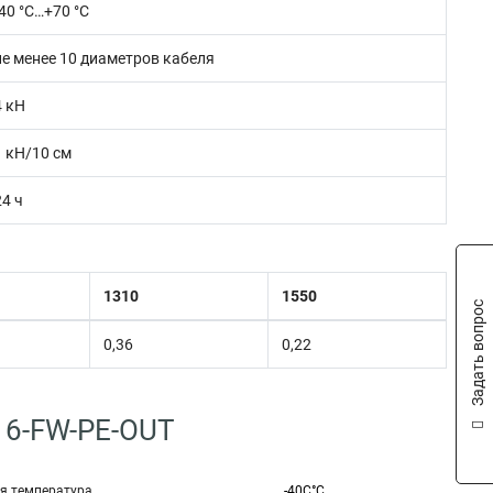
-40 °С…+70 °С
не менее 10 диаметров кабеля
4 кН
1 кН/10 см
24 ч
1310
1550
Задать вопрос
0,36
0,22
16-FW-PE-OUT
я температура
-40C°C