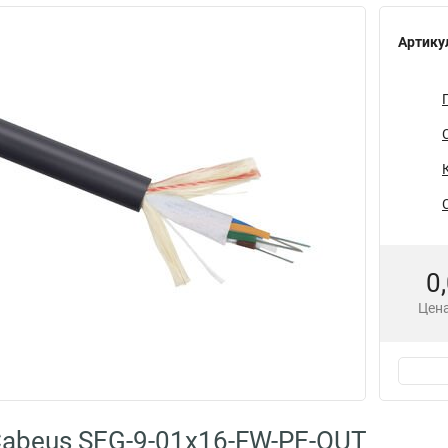
Артику
0
Цена
abeus SEG-9-01х16-FW-PE-OUT