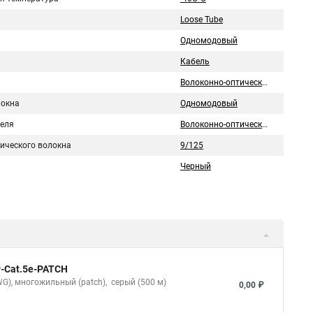
Loose Tube
Одномодовый
Кабель
Волоконно-оптический кабель
локна
Одномодовый
беля
Волоконно-оптический
тического волокна
9/125
Черный
P-Cat.5e-PATCH
WG), многожильный (patсh), серый (500 м)
0,00 ₽