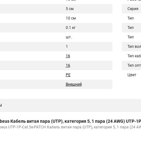
5 см
Серия
10 см
Тип
0.1 кг
Тип
шт.
Тип
1
Тип во
16
Тип ка
16
Тип оп
PE
Цвет
Внешний
ы
beus Кабель витая пара (UTP), категория 5, 1 пара (24 AWG) UTP-1
beus UTP-1P-Cat.5e-PATCH Кабель витая пара (UTP), категория 5, 1 пара (24 A