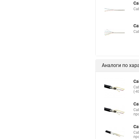
Ca
Ca
Ca
Ca
Аналоги по хар
Ca
Ca
(-4
Ca
Ca
про
Ca
Ca
про