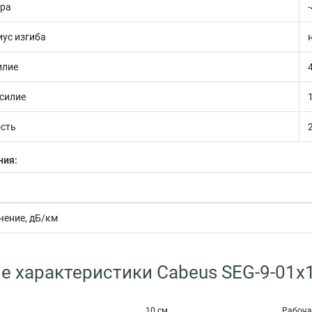
ура
ус изгиба
илие
силие
сть
ния:
чение, дБ/км
е характеристики Cabeus SEG-9-01х
10 см
Рабоча