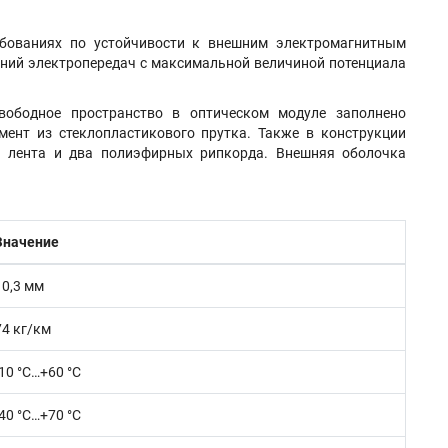
ебованиях по устойчивости к внешним электромагнитным
линий электропередач с максимальной величиной потенциала
вободное пространство в оптическом модуле заполнено
мент из стеклопластикового прутка. Также в конструкции
я лента и два полиэфирных рипкорда. Внешняя оболочка
Значение
10,3 мм
74 кг/км
-10 °С…+60 °С
-40 °С…+70 °С