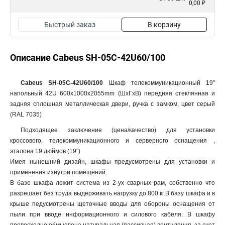
0,00 ₽
Быстрый заказ
В корзину
Описание Cabeus SH-05C-42U60/100
Cabeus SH-05C-42U60/100
Шкаф телекоммуникационный 19"
напольный 42U 600x1000x2055mm (ШхГхВ) передняя стеклянная и
задняя сплошная металлическая двери, ручка с замком, цвет серый
(RAL 7035)
Подходящее заключение (цена/качество) для установки
кроссового, телекоммуникационного и серверного оснащения ,
эталона 19 дюймов (19")
Имея нынешний дизайн, шкафы предусмотрены для установки и
применения изнутри помещений.
В базе шкафа лежит система из 2-ух сварных рам, собственно что
разрешает без труда выдерживать нагрузку до 800 кг.В базу шкафа и в
крыше педусмотрены щеточные вводы для обороны оснащения от
пыли при вводе информационного и силового кабеля. В шкафу