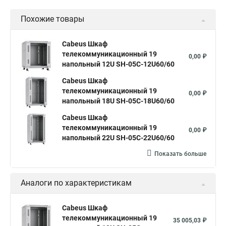
Шкаф телекоммуникационный настенный 19
sh
Похожие товары
Шкаф настенный 19
Cabeus Шкаф
телекоммуникационный 19
0,00 ₽
напольный 12U SH-05C-12U60/60
Cabeus Шкаф
телекоммуникационный 19
0,00 ₽
напольный 18U SH-05C-18U60/60
Cabeus Шкаф
телекоммуникационный 19
0,00 ₽
напольный 22U SH-05C-22U60/60
Показать больше
Аналоги по характеристикам
Cabeus Шкаф
телекоммуникационный 19
35 005,03 ₽