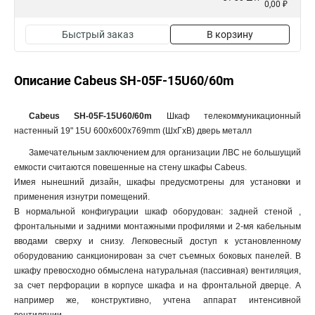
0,00 ₽
Быстрый заказ
В корзину
Описание Cabeus SH-05F-15U60/60m
Cabeus SH-05F-15U60/60m
Шкаф телекоммуникационный
настенный 19" 15U 600x600x769mm (ШхГхВ) дверь металл
Замечательным заключением для организации ЛВС не большущий
емкости считаются повешенные на стену шкафы Cabeus.
Имея нынешний дизайн, шкафы предусмотрены для установки и
применения изнутри помещений.
В нормальной конфигурации шкаф оборудован: задней стеной ,
фронтальными и задними монтажными профилями и 2-мя кабельным
вводами сверху и снизу. Легковесный доступ к установленному
оборудованию санкционирован за счет съемных боковых панелей. В
шкафу превосходно обмыслена натуральная (пассивная) вентиляция,
за счет перфорации в корпусе шкафа и на фронтальной дверце. А
например же, конструктивно, учтена аппарат интенсивной