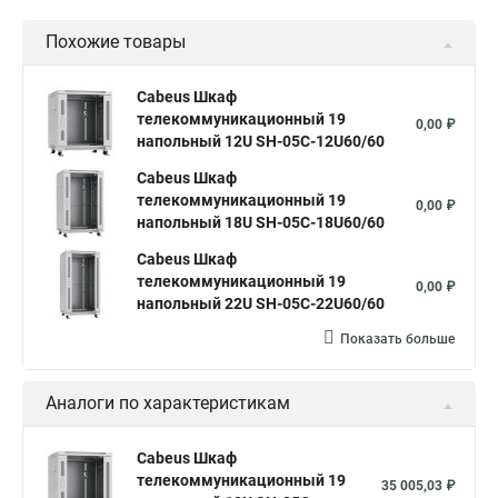
Шкаф телекоммуникационный настенный 19
sh
Похожие товары
Шкаф настенный 19
Cabeus Шкаф
телекоммуникационный 19
0,00 ₽
напольный 12U SH-05C-12U60/60
Cabeus Шкаф
телекоммуникационный 19
0,00 ₽
напольный 18U SH-05C-18U60/60
Cabeus Шкаф
телекоммуникационный 19
0,00 ₽
напольный 22U SH-05C-22U60/60
Показать больше
Аналоги по характеристикам
Cabeus Шкаф
телекоммуникационный 19
35 005,03 ₽