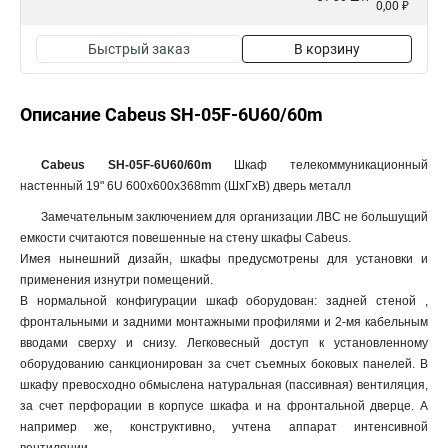
0,00 ₽
Быстрый заказ
В корзину
Описание Cabeus SH-05F-6U60/60m
Cabeus SH-05F-6U60/60m
Шкаф телекоммуникационный
настенный 19" 6U 600x600x368mm (ШхГхВ) дверь металл
Замечательным заключением для организации ЛВС не большущий
емкости считаются повешенные на стену шкафы Cabeus.
Имея нынешний дизайн, шкафы предусмотрены для установки и
применения изнутри помещений.
В нормальной конфигурации шкаф оборудован: задней стеной ,
фронтальными и задними монтажными профилями и 2-мя кабельным
вводами сверху и снизу. Легковесный доступ к установленному
оборудованию санкционирован за счет съемных боковых панелей. В
шкафу превосходно обмыслена натуральная (пассивная) вентиляция,
за счет перфорации в корпусе шкафа и на фронтальной дверце. А
например же, конструктивно, учтена аппарат интенсивной