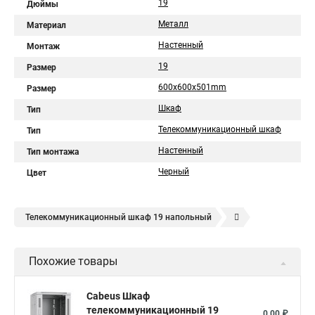
19
Дюймы
Металл
Материал
Настенный
Монтаж
19
Размер
600x600x501mm
Размер
Шкаф
Тип
Телекоммуникационный шкаф
Тип
Настенный
Тип монтажа
Черный
Цвет
Телекоммуникационный шкаф 19 напольный
Шкаф телекоммуникационный настенный 19
sh
Похожие товары
Шкаф настенный 19
Cabeus Шкаф
телекоммуникационный 19
0,00 ₽