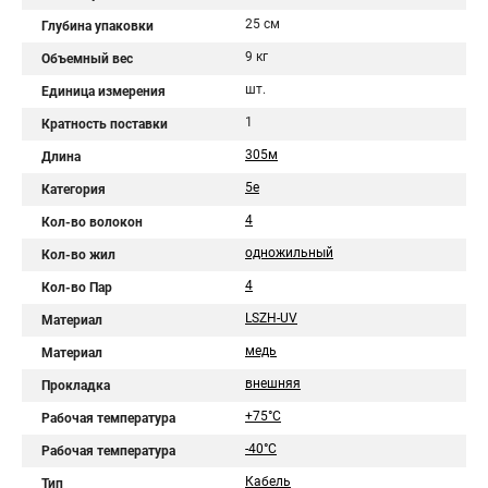
25 см
Глубина упаковки
9 кг
Объемный вес
шт.
Единица измерения
1
Кратность поставки
305м
Длина
5e
Категория
4
Кол-во волокон
одножильный
Кол-во жил
4
Кол-во Пар
LSZH-UV
Материал
медь
Материал
внешняя
Прокладка
+75°C
Рабочая температура
-40°C
Рабочая температура
Кабель
Тип