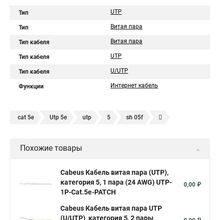
UTP
Тип
Витая пара
Тип
Витая пара
Тип кабеля
UTP
Тип кабеля
U/UTP
Тип кабеля
Интернет кабель
Функции
cat 5e
Utp 5e
utp
5
sh 05f
Кабель витая пара
Кабель utp ftp
Похожие товары
Cabeus Кабель витая пара (UTP),
категория 5, 1 пара (24 AWG) UTP-
0,00 ₽
1P-Cat.5e-PATCH
Cabeus Кабель витая пара UTP
(U/UTP), категория 5, 2 пары