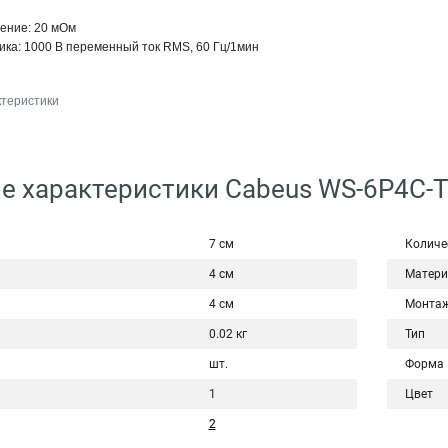
ение: 20 мOм
ка: 1000 В переменный ток RMS, 60 Гц/1мин
ктеристики
е характеристики Cabeus WS-6P4C-T
7 см
Количе
4 см
Матери
4 см
Монта
0.02 кг
Тип
шт.
Форма
1
Цвет
2