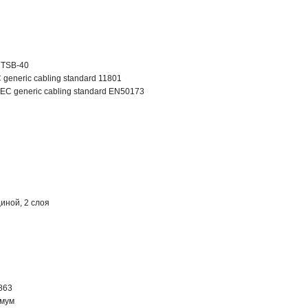
 TSB-40
 generic cabling standard 11801
C generic cabling standard EN50173
иной, 2 слоя
863
имум