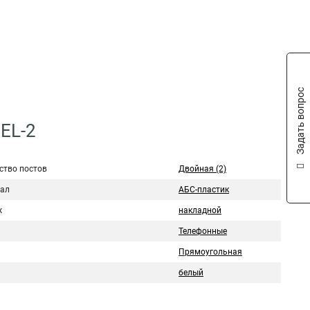
Задать вопрос
EL-2
ство постов
Двойная (2)
ал
АБС-пластик
ж
накладной
Телефонные
Прямоугольная
белый