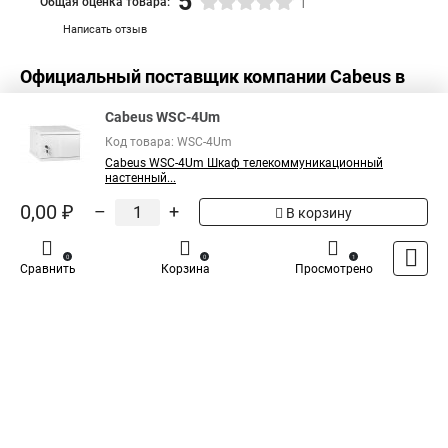
5
Общая оценка товара:
1
Написать отзыв
Официальный поставщик компании
Cabeus
в
России
Cabeus WSC-4Um
Код товара: WSC-4Um
Cabeus WSC-4Um Шкаф телекоммуникационный
настенный...
0,00 ₽
–
+
В корзину
0
0
1
Сравнить
Корзина
Просмотрено
Каталог
Оплата
Доставка
Контакты
Войти