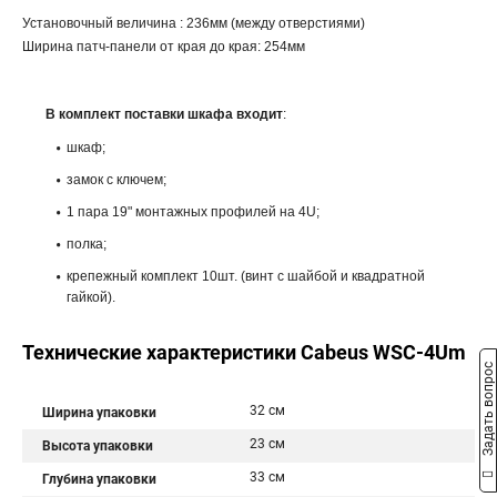
Установочный величина : 236мм (между отверстиями)
Ширина патч-панели от края до края: 254мм
В комплект поставки шкафа входит
:
шкаф;
замок с ключем;
1 пара 19" монтажных профилей на 4U;
полка;
крепежный комплект 10шт. (винт с шайбой и квадратной
гайкой).
Технические характеристики Cabeus WSC-4Um
Задать вопрос
32 см
Ширина упаковки
23 см
Высота упаковки
33 см
Глубина упаковки