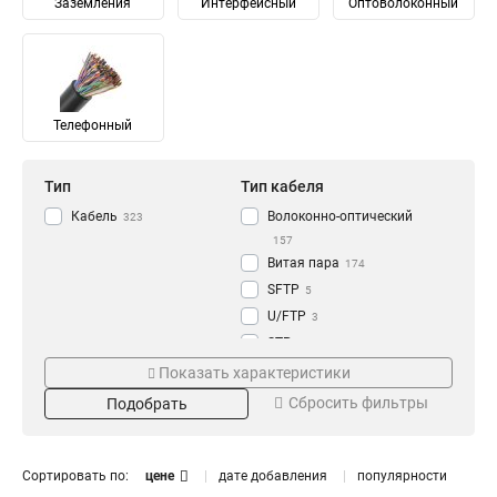
Заземления
Интерфейсный
Оптоволоконный
Телефонный
Тип
Тип кабеля
Кабель
Волоконно-оптический
323
157
Витая пара
174
SFTP
5
U/FTP
3
STP
3
Кол-во волокон
Цвет
SSTP
Показать характеристики
5
12
Коричневый
8
3
S/FTP
7
Сбросить фильтры
Подобрать
1
Голубой
24
7
SF/UTP
7
16
Красный
25
5
FTTH
16
8
Синий
27
9
Сортировать по:
цене
дате добавления
популярности
F/UTP
27
2
Белый
27
10