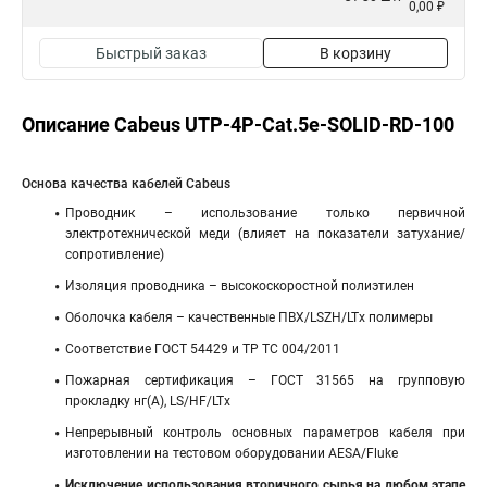
0,00 ₽
Быстрый заказ
В корзину
Описание Cabeus UTP-4P-Cat.5e-SOLID-RD-100
Основа качества кабелей Cabeus
Проводник – использование только первичной
электротехнической меди (влияет на показатели затухание/
сопротивление)
Изоляция проводника – высокоскоростной полиэтилен
Оболочка кабеля – качественные ПВХ/LSZH/LTx полимеры
Соответствие ГОСТ 54429 и ТР ТС 004/2011
Пожарная сертификация – ГОСТ 31565 на групповую
прокладку нг(А), LS/HF/LTx
Непрерывный контроль основных параметров кабеля при
изготовлении на тестовом оборудовании AESA/Fluke
Исключение использования вторичного сырья на любом этапе