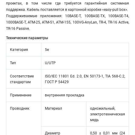
проектах, в том числе где требуется гарантийная системная
поддержка. Кабель поставляется в картонной коробке «easy-pull box».
Поддерживаемые приложения: 10BASE-T, 100BASE-TX, 100BASE-T4,
1000BASE-T, ATM-25, ATM-51, ATM-155, 100VG-AnyLan, TR-4, TR-16 Active,
TR-16 Passive.
Технические параметры
Категория
5e
Тип
U/UTP
Соответствие
ISO/IEC 11801 Ed. 2.0, EN 50173-1, TIA 568-C.2,
стандартам
ГОСТ Р 54429
Применение
внутренняя прокладка
Проводник
Материал
одножильный,
электротехническая
медь
Диаметр
0,50 ± 0,01 мм (24