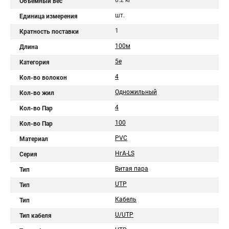
0.2 кг
Объемный вес
шт.
Единица измерения
1
Кратность поставки
100м
Длина
5e
Категория
4
Кол-во волокон
Одножильный
Кол-во жил
4
Кол-во Пар
100
Кол-во Пар
PVC
Материал
НгА-LS
Серия
Витая пара
Тип
UTP
Тип
Кабель
Тип
U/UTP
Тип кабеля