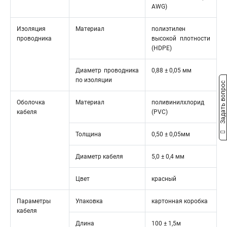
AWG)
Изоляция
Материал
полиэтилен
проводника
высокой плотности
(HDPE)
Диаметр проводника
0,88 ± 0,05 мм
по изоляции
Задать вопрос
Оболочка
Материал
поливинилхлорид
кабеля
(PVC)
Толщина
0,50 ± 0,05мм
Диаметр кабеля
5,0 ± 0,4 мм
Цвет
красный
Параметры
Упаковка
картонная коробка
кабеля
Длина
100 ± 1,5м