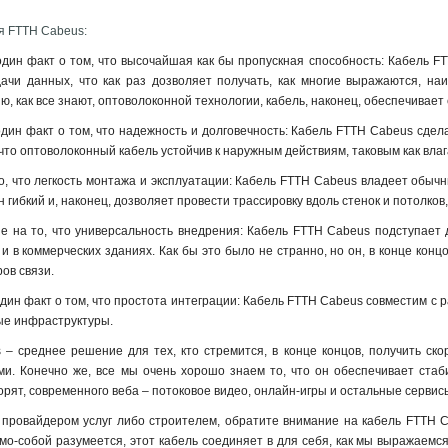
я FTTH Cabeus:
один факт о том, что высочайшая как бы пропускная способность: Кабель FT
ачи данных, что как раз дозволяет получать, как многие выражаются, на
, как все знают, оптоволоконной технологии, кабель, наконец, обеспечивает
один факт о том, что надежность и долговечность: Кабель FTTH Cabeus сде
 что оптоволоконный кабель устойчив к наружным действиям, таковым как вл
то, что легкость монтажа и эксплуатации: Кабель FTTH Cabeus владеет обычн
он гибкий и, наконец, дозволяет провести трассировку вдоль стенок и потолк
е на то, что универсальность внедрения: Кабель FTTH Cabeus подступает д
и в коммерческих зданиях. Как бы это было не странно, но он, в конце ко
ов связи.
один факт о том, что простота интеграции: Кабель FTTH Cabeus совместим с
ые инфраструктуры.
– среднее решение для тех, кто стремится, в конце концов, получить ск
ми. Конечно же, все мы очень хорошо знаем то, что он обеспечивает стаб
ворят, современного веба – потоковое видео, онлайн-игры и остальные сервис
провайдером услуг либо строителем, обратите внимание на кабель FTTH C
мо-собой разумеется, этот кабель соединяет в для себя, как мы выражаем