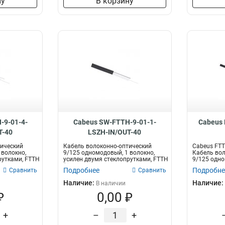
ну
В корзину
-9-01-4-
Cabeus SW-FTTH-9-01-1-
Cabeus 
T-40
LSZH-IN/OUT-40
тический
Кабель волоконно-оптический
Cabeus FTT
 волокно,
9/125 одномодовый, 1 волокно,
Кабель вол
рутками, FTTH
усилен двумя стеклопрутками, FTTH
9/125 одно
(fi...
уси...
Подробнее
Подробне
Сравнить
Сравнить
Наличие:
Наличие:
В наличии
₽
0,00 ₽
+
–
+