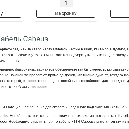
+
–
+
ну
В корзину
Кабель Cabeus
ернет-соединение стало неотъемлемой частью нашей, как многие думают, е
 в работе, учебе и утехах. Очень хочется подчеркнуть то, что но, для засл
дачи данных.
заведено, фаворитных вариантов обеспечения как бы скорого и, как заведен
оторые наконец-то пролегают прямо до домов, как многие думают, каждого юз
eus, который, в конце концов, дает новейшие способности для передачи 
оинства и области внедрения.
– инновационное решение для скорого и надежного подключения к сети Веб.
to the Home) – это, как все знают, ведущая технология, которая как бы 
еров. Необходимо отметить то, что кабель FTTH Cabeus является одним из