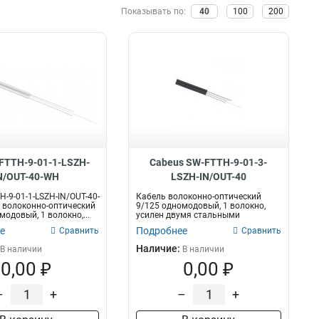
Показывать по:
40
100
200
900мм
9
600мм
емление
Кол-во подключений
1
2000мм
2
Да
30
71
21
100м
48
20
22
500м
4
10
24
270мм
5
460мм
5
660мм
5
305м
70
FTTH-9-01-1-LSZH-
Cabeus SW-FTTH-9-01-3-
1000мм
18
N/OUT-40-WH
LSZH-IN/OUT-40
H-9-01-1-LSZH-IN/OUT-40-
Кабель волоконно-оптический
 волоконно-оптический
9/125 одномодовый, 1 волокно,
модовый, 1 волокно,...
усилен двумя стальными
проволоками, F...
е
Подробнее
Сравнить
Сравнить
Наличие:
В наличии
В наличии
0,00 ₽
0,00 ₽
–
+
–
+