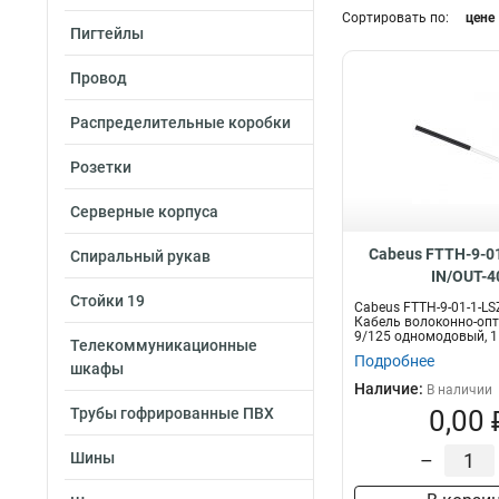
Сортировать по:
цене
7
2
Пигтейлы
6a
Кол-во жил
5
5e
Провод
120
Многожильный
Одножильный
1
Распределительные коробки
Розетки
Серверные корпуса
Тип волокна
Многомодовый
Cabeus FTTH-9-0
Спиральный рукав
Одномодовый
7
IN/OUT-4
Стойки 19
Cabeus FTTH-9-01-1-LS
Кабель волоконно-оп
9/125 одномодовый, 1
Телекоммуникационные
уси...
Подробнее
шкафы
Наличие:
В наличии
Трубы гофрированные ПВХ
0,00 
Шины
–