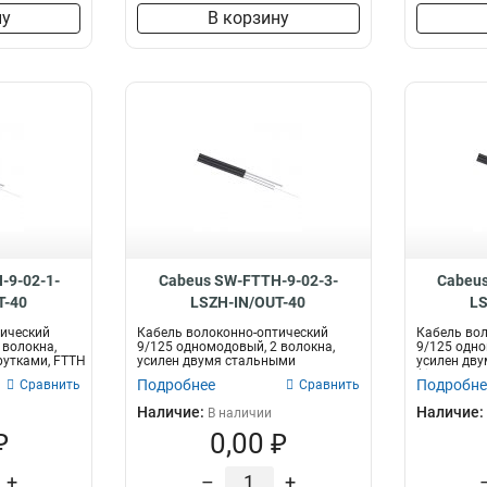
ну
В корзину
-9-02-1-
Cabeus SW-FTTH-9-02-3-
Cabeus
T-40
LSZH-IN/OUT-40
LS
тический
Кабель волоконно-оптический
Кабель вол
 волокна,
9/125 одномодовый, 2 волокна,
9/125 одно
рутками, FTTH
усилен двумя стальными
усилен дву
проволоками, F...
(fi...
Подробнее
Подробне
Сравнить
Сравнить
Наличие:
Наличие:
В наличии
₽
0,00 ₽
+
–
+