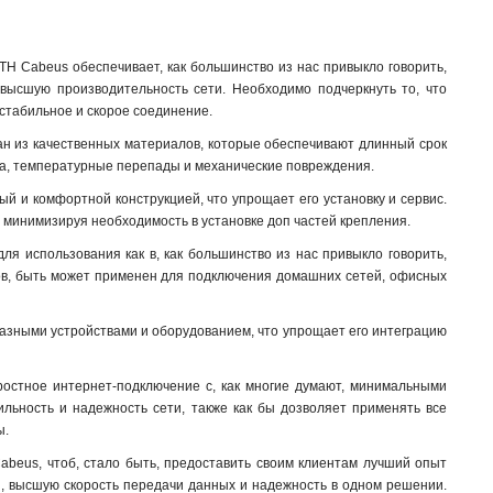
TH Cabeus обеспечивает, как большинство из нас привыкло говорить,
ивысшую производительность сети. Необходимо подчеркнуть то, что
 стабильное и скорое соединение.
лан из качественных материалов, которые обеспечивают длинный срок
ага, температурные перепады и механические повреждения.
ый и комфортной конструкцией, что упрощает его установку и сервис.
ов, минимизируя необходимость в установке доп частей крепления
.
ля использования как в, как большинство из нас привыкло говорить,
нцов, быть может применен для подключения домашних сетей, офисных
 разными устройствами и оборудованием, что упрощает его интеграцию
оростное интернет-подключение с, как многие думают, минимальными
ильность и надежность сети, также как бы дозволяет применять все
ы.
abeus, чтоб, стало быть, предоставить своим клиентам лучший опыт
ся, высшую скорость передачи данных и надежность в одном решении.