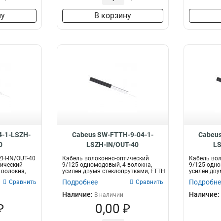
ну
В корзину
4-1-LSZH-
Cabeus SW-FTTH-9-04-1-
Cabeus
0
LSZH-IN/OUT-40
LS
ZH-IN/OUT-40
Кабель волоконно-оптический
Кабель вол
тический
9/125 одномодовый, 4 волокна,
9/125 одно
 волокна,
усилен двумя стеклопрутками, FTTH
усилен дв
(fi...
проволоками
Подробнее
Подробне
Сравнить
Сравнить
Наличие:
Наличие:
В наличии
₽
0,00 ₽