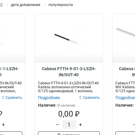
F/UTP
27
дате добавления
популярности
Jumper Wire
12
FTP
27
Fiber To The Home
Экранированность
Рабочая температура
Заз
16
UTP
120
НгА-LSLTx
18
Неэкранированный
-55°С
11
12
2
U/UTP
129
НгА-LS
24
Экранированный
+70°С
64
38
1
Solid
35
+80°C
2
CBG-ГЗШ
64
-50°C
4
НгА-HF
59
-60°C
9
Tight Buffer
68
+75°C
10
Loose Tube
73
-40°C
14
86
1-1-LSZH-
Cabeus FTTH-9-01-3-LSZH-
Cabeus 
+50°C
34
1
0
IN/OUT-40
I
-25°C
35
ZH-IN/OUT-40
Cabeus FTTH-9-01-3-LSZH-IN/OUT-40
Cabeus FTT
+60°C
тический
Кабель волоконно-оптический
WH Кабель
52
 волокно,
9/125 одномодовый, 1 волокно,
9/125 одно
-40C°C
109
уси...
Подробнее
Подробне
Сравнить
Сравнить
Наличие:
Наличие:
В наличии
₽
0,00 ₽
+
–
+