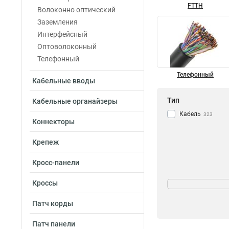
FTTH
Волоконно оптический
Заземления
Интерфейсный
Оптоволоконный
Телефонный
Телефонный
Кабельные вводы
Тип
Кабельные органайзеры
Кабель
323
Коннекторы
Крепеж
Кросс-панели
Категория
Кроссы
3
8
5
Патч корды
12
6
26
Патч панели
7a
1