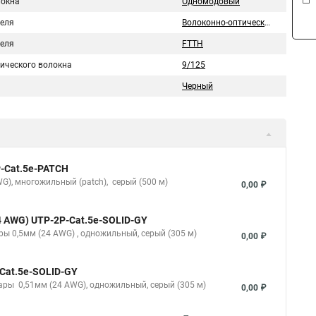
локна
Одномодовый
беля
Волоконно-оптический
беля
FTTH
тического волокна
9/125
Черный
P-Cat.5e-PATCH
WG), многожильный (patсh), серый (500 м)
0,00 ₽
24 AWG) UTP-2P-Cat.5e-SOLID-GY
ары 0,5мм (24 AWG) , одножильный, серый (305 м)
0,00 ₽
-Cat.5e-SOLID-GY
 пары 0,51мм (24 AWG), одножильный, серый (305 м)
0,00 ₽