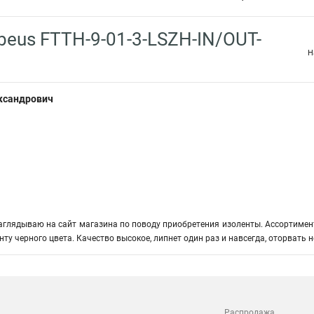
eus FTTH-9-01-3-LSZH-IN/OUT-
Н
ксандрович
аглядываю на сайт магазина по поводу приобретения изоленты. Ассортимент
ту черного цвета. Качество высокое, липнет один раз и навсегда, оторвать 
Распродажа