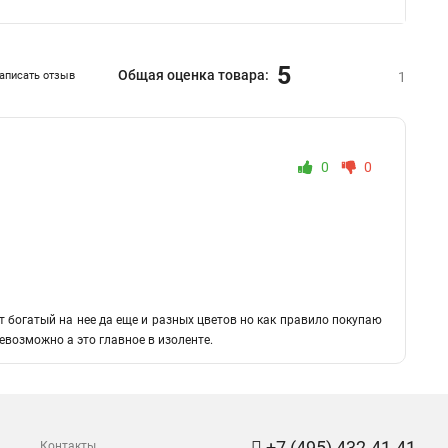
5
Общая оценка товара:
аписать отзыв
1
0
0
 богатый на нее да еще и разных цветов но как правило покупаю
невозможно а это главное в изоленте.
+7 (495) 432-41-41
Контакты