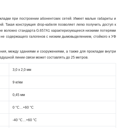
окладки при построении абонентских сетей. Имеет малые габариты и
. Такая конструкция drop-кабеля позволяет легко получить доступ к
кое волокно стандарта G.657A1 характеризующееся низкими потерями
 не содержащего галогенов с низким дымовыделением, стойкого к УФ
ния, между зданиями и сооружениями, а также для прокладки внутри
здушной линии связи может составлять до 25 метров.
3,0 х 2,0 мм
9 кг/км
0,45 мм
0 °С…+60 °С
-40 °С…+60 °С