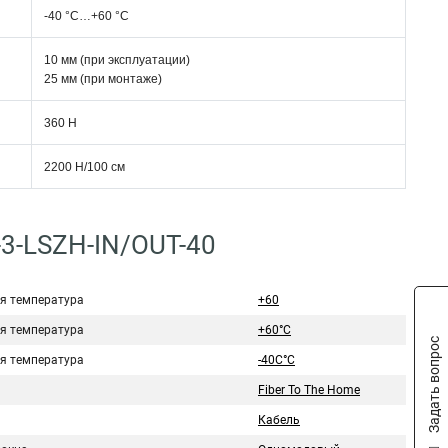
-40 °С…+60 °С
10 мм (при эксплуатации)
25 мм (при монтаже)
360 Н
2200 Н/100 см
-3-LSZH-IN/OUT-40
я температура
+60
я температура
+60°C
Задать вопрос
я температура
-40C°C
Fiber To The Home
Кабель