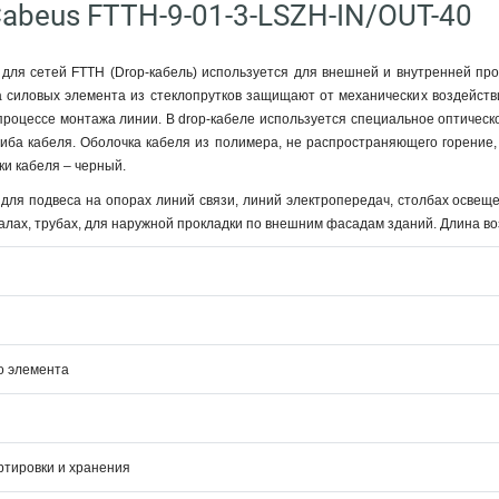
abeus FTTH-9-01-3-LSZH-IN/OUT-40
 для сетей FTTH (Drop-кабель) используется для внешней и внутренней пр
а силовых элемента из стеклопрутков защищают от механических воздействий
процессе монтажа линии. В drop-кабеле используется специальное оптичес
иба кабеля. Оболочка кабеля из полимера, не распространяющего горение,
ки кабеля – черный.
для подвеса на опорах линий связи, линий электропередач, столбах освеще
налах, трубах, для наружной прокладки по внешним фасадам зданий. Длина во
о элемента
ртировки и хранения