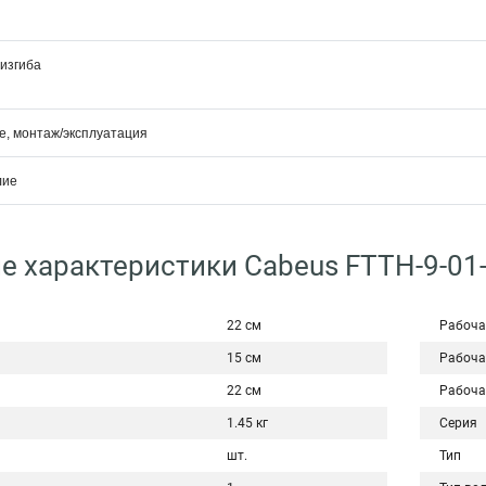
изгиба
е, монтаж/эксплуатация
лие
е характеристики Cabeus FTTH-9-01
22 см
Рабоча
15 см
Рабоча
22 см
Рабоча
1.45 кг
Серия
шт.
Тип