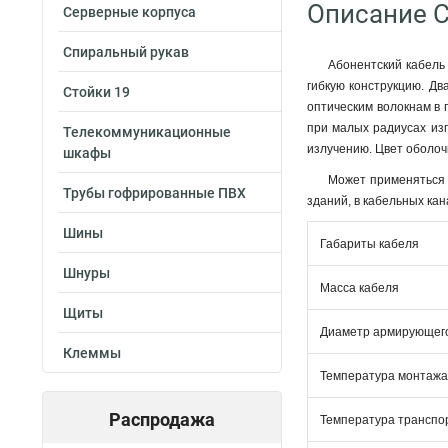
Описание C
Серверные корпуса
Спиральный рукав
Абонентский кабель
гибкую конструкцию. Дв
Стойки 19
оптическим волокнам в 
при малых радиусах изг
Телекоммуникационные
излучению. Цвет оболоч
шкафы
Может применяться 
Трубы гофрированные ПВХ
зданий, в кабельных ка
Шины
Габариты кабеля
Шнуры
Масса кабеля
Щиты
Диаметр армирующег
Клеммы
Температура монтажа
Распродажа
Температура транспо