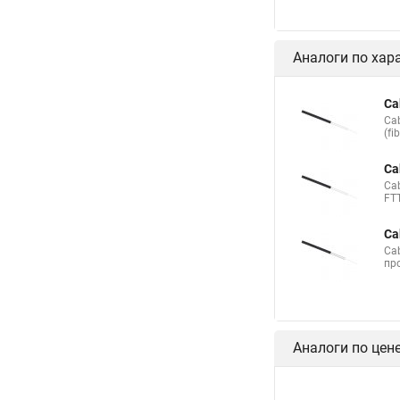
Аналоги по хар
Ca
Ca
(fi
Ca
Ca
FTT
Ca
Ca
про
Аналоги по цен