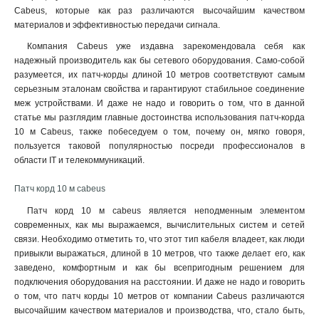
Cabeus, которые как раз различаются высочайшим качеством
материалов и эффективностью передачи сигнала.
Компания Cabeus уже издавна зарекомендовала себя как
надежный производитель как бы сетевого оборудования. Само-собой
разумеется, их патч-корды длиной 10 метров соответствуют самым
серьезным эталонам свойства и гарантируют стабильное соединение
меж устройствами. И даже не надо и говорить о том, что в данной
статье мы разглядим главные достоинства использования патч-корда
10 м Cabeus, также побеседуем о том, почему он, мягко говоря,
пользуется таковой популярностью посреди профессионалов в
области IT и телекоммуникаций.
Патч корд 10 м cabeus
Патч корд 10 м cabeus является неподменным элементом
современных, как мы выражаемся, вычислительных систем и сетей
связи. Необходимо отметить то, что этот тип кабеля владеет, как люди
привыкли выражаться, длиной в 10 метров, что также делает его, как
заведено, комфортным и как бы всепригодным решением для
подключения оборудования на расстоянии. И даже не надо и говорить
о том, что патч корды 10 метров от компании Cabeus различаются
высочайшим качеством материалов и производства, что, стало быть,