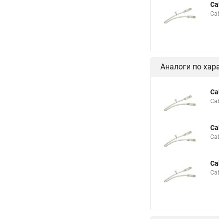
Ca
Ca
Аналоги по хар
Ca
Ca
Ca
Ca
Ca
Ca