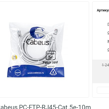
Артику
1 2
abeus PC-FTP-RJ45-Cat.5e-10m