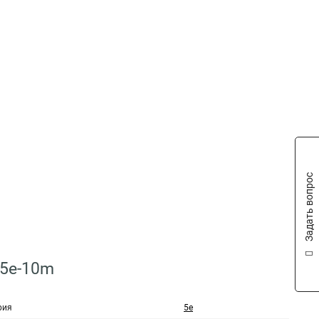
Задать вопрос
.5e-10m
рия
5e