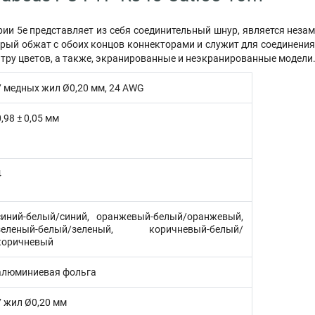
рии 5e представляет из себя соединительный шнур, является незам
орый обжат с обоих концов коннекторами и служит для соединения
ру цветов, а также, экранированные и неэкранированные модели
7 медных жил Ø0,20 мм, 24 AWG
0,98 ± 0,05 мм
4
синий-белый/синий, оранжевый-белый/оранжевый,
зеленый-белый/зеленый, коричневый-белый/
коричневый
алюминиевая фольга
7 жил Ø0,20 мм