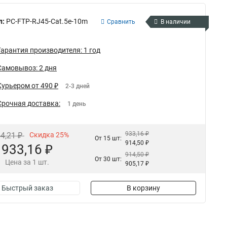
л:
PC-FTP-RJ45-Cat.5e-10m
Сравнить
В наличии
Гарантия производителя: 1 год
Самовывоз: 2 дня
Курьером от 490 ₽
2-3 дней
Срочная доставка:
1 день
933,16 ₽
44,21 ₽
Скидка 25%
От 15 шт:
914,50 ₽
933,16 ₽
914,50 ₽
От 30 шт:
Цена за 1 шт.
905,17 ₽
Быстрый заказ
В корзину