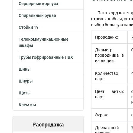
Серверные корпуса
Патч-корд катего
Спиральный рукав
отрезок кабеля, кот
выбор большую палит
Стойки 19
Проводник:
Телекоммуникационные
шкафы
Диаметр
проводника в
Трубы гофрированные ПВХ
изоляции:
Шины
Количество
пар:
Шнуры
Цвет витых
Щиты
пар:
Клеммы
Экран:
Распродажа
Дренажный