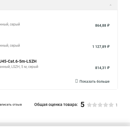
анный, серый
864,88 ₽
анный, серый
1 127,89 ₽
RJ45-Cat.6-5m-LSZH
нный, LSZH, 5 м, серый
814,31 ₽
Показать больше
5
Общая оценка товара:
аписать отзыв
1