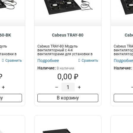
60-BK
Cabeus TRAY-80
Cab
дуль
Cabeus TRAY-80 Модуль
Cabeus TRA
вентиляторный с 4-я
вентилятор
тановки в
вентиляторами для установки в
вентилятор
...
напольные шкафы серии S...
напольные 
Подробнее
Подробне
Сравнить
Сравнить
Наличие:
Наличие:
В наличии
₽
0,00 ₽
+
–
+
ну
В корзину