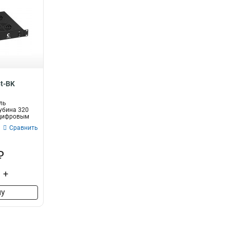
t-BK
ль
лубина 320
 цифровым
Сравнить
₽
+
ну