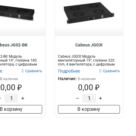
beus JG02-BK
Cabeus JG03t
02-BK Модуль
Cabeus JG03t Модуль
ный 19", глубина 180
вентиляторный 19", глубина 320
илятора, с цифровым
mm, 4 вентилятора, с цифровым
термодатч...
е
Подробнее
Сравнить
Сравнить
Наличие:
В наличии
В наличии
0,00 ₽
0,00 ₽
–
+
–
+
В корзину
В корзину