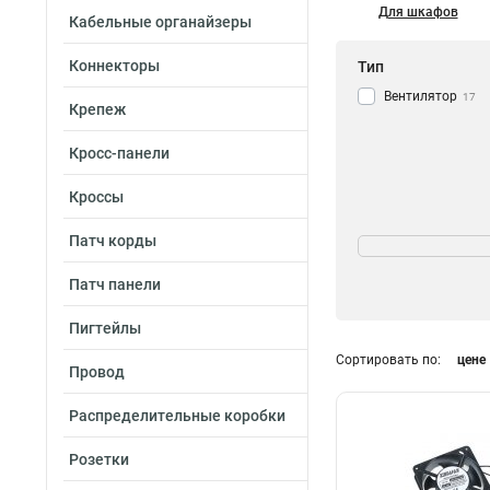
Для шкафов
Кабельные органайзеры
Коннекторы
Тип
Вентилятор
17
Крепеж
Кросс-панели
Кроссы
Кол-во вентилято
Патч корды
2
4
Патч панели
4
12
Пигтейлы
Сортировать по:
цене
Провод
Распределительные коробки
Розетки