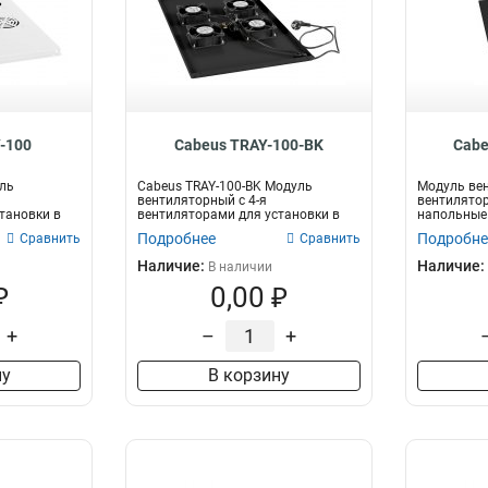
-100
Cabeus TRAY-100-BK
Cabe
ль
Cabeus TRAY-100-BK Модуль
Модуль вен
вентиляторный с 4-я
вентилятор
тановки в
вентиляторами для установки в
напольные 
и...
напольные шкафы сер...
ND-05C...
Подробнее
Подробне
Сравнить
Сравнить
Наличие:
Наличие:
В наличии
₽
0,00 ₽
+
–
+
ну
В корзину