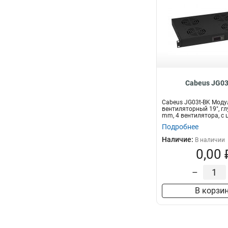
Cabeus JG03
Cabeus JG03t-BK Моду
вентиляторный 19", г
mm, 4 вентилятора, с
термод...
Подробнее
Наличие:
В наличии
0,00 
–
В корзи