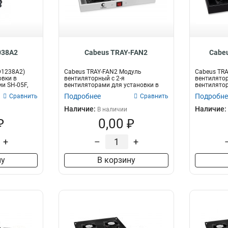
038A2
Cabeus TRAY-FAN2
Cabe
D1238A2)
Cabeus TRAY-FAN2 Модуль
Cabeus TRA
овки в
вентиляторный с 2-я
вентилятор
и SH-05F,
вентиляторами для установки в
вентилятор
настенные шкафы серии...
настенные 
Подробнее
Подробне
Сравнить
Сравнить
Наличие:
Наличие:
В наличии
₽
0,00 ₽
+
–
+
ну
В корзину