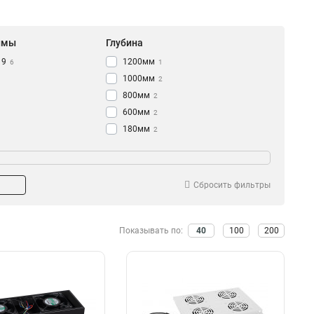
ймы
Глубина
19
1200мм
6
1
1000мм
2
800мм
2
600мм
2
180мм
2
320мм
таж
Термодатчик
4
Настенный
Да
3
4
Сбросить фильтры
Показывать по:
40
100
200