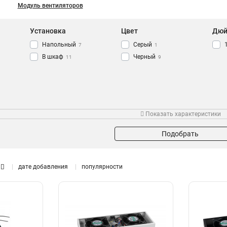
Модуль вентиляторов
Установка
Цвет
Дю
Напольный
Серый
7
1
В шкаф
Черный
11
9
ров
Напряжение
Размер
Мон
Показать характеристики
220В
120*120*38mm
1
1
Подобрать
дате добавления
популярности