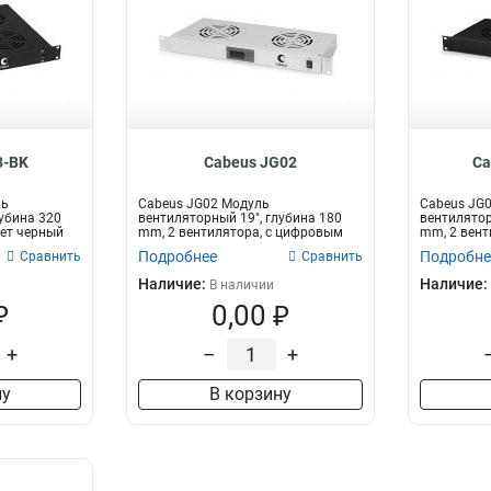
3-BK
Cabeus JG02
Ca
ль
Cabeus JG02 Модуль
Cabeus JG
лубина 320
вентиляторный 19", глубина 180
вентилятор
вет черный
mm, 2 вентилятора, с цифровым
mm, 2 вент
термодатчи...
термода...
Подробнее
Подробне
Сравнить
Сравнить
Наличие:
Наличие:
В наличии
₽
0,00 ₽
+
–
+
ну
В корзину