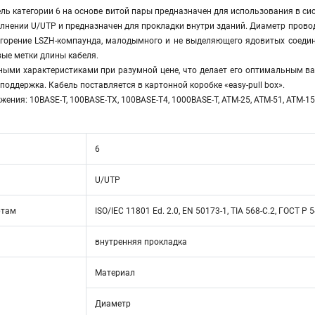
ь категории 6 на основе витой пары предназначен для использования в сис
нении U/UTP и предназначен для прокладки внутри зданий. Диаметр провод
горение LSZH-компаунда, малодымного и не выделяющего ядовитых соединен
ые метки длины кабеля.
ыми характеристиками при разумной цене, что делает его оптимальным вар
поддержка. Кабель поставляется в картонной коробке «easy-pull box».
ия: 10BASE-T, 100BASE-TX, 100BASE-T4, 1000BASE-T, ATM-25, ATM-51, ATM-155, 
6
U/UTP
ртам
ISO/IEC 11801 Ed. 2.0, EN 50173-1, TIA 568-C.2, ГОСТ Р 
внутренняя прокладка
Материал
Диаметр