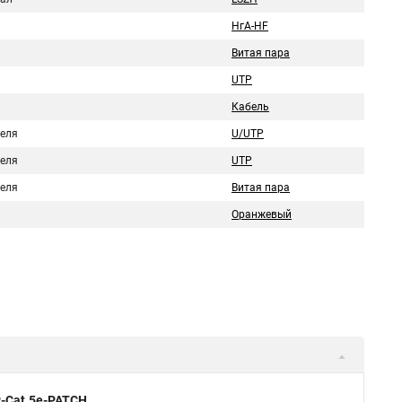
НгА-HF
Витая пара
UTP
Кабель
беля
U/UTP
беля
UTP
беля
Витая пара
Оранжевый
P-Cat.5e-PATCH