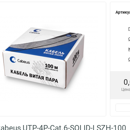
Артику
0
Цена
abeus UTP-4P-Cat.6-SOLID-LSZH-100