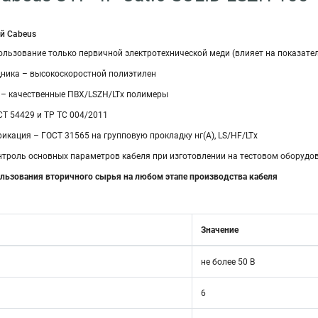
й Cabeus
льзование только первичной электротехнической меди (влияет на показател
ника – высокоскоростной полиэтилен
 – качественные ПВХ/LSZH/LTx полимеры
СТ 54429 и ТР ТС 004/2011
кация – ГОСТ 31565 на групповую прокладку нг(А), LS/HF/LTx
троль основных параметров кабеля при изготовлении на тестовом оборудо
льзования вторичного сырья на любом этапе производства кабеля
Значение
не более 50 В
6