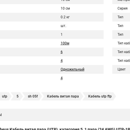
10 см
Серия
0.2 кг
Тип
шт.
Тип
1
Тип
100м
Тип ка
6
Тип ка
4
Тип ка
Одножильный
Цвет
4
utp
5
sh 05f
Кабель витая пара
Кабель utp ftp
ы
beus Кабель витая пара (UTP), категория 5, 1 пара (24 AWG) UTP-1