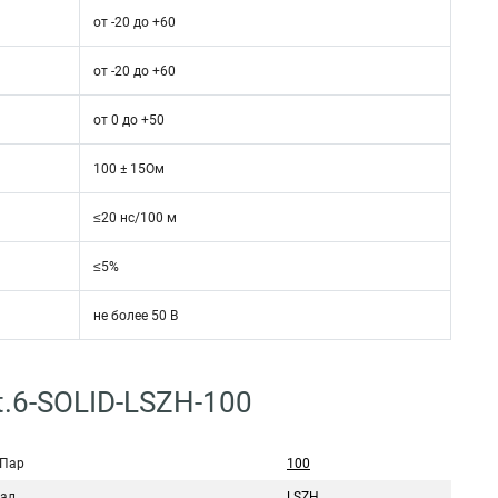
от -20 до +60
от -20 до +60
от 0 до +50
100 ± 15Ом
≤20 нс/100 м
≤5%
не более 50 В
.6-SOLID-LSZH-100
 Пар
100
ал
LSZH