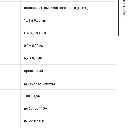
Задать вопрос
полиэтилен высокой плотности (HDPE)
1,01 ± 0,05 мм
LSZH, нг(А)-HF
0,6 ± 0,05мм
6,2 ± 0,5 мм
оранжевый
картонная коробка
100 ± 1,5м
не более 110Н
не менее 8 Ø