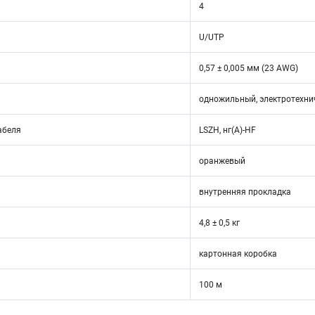
4
U/UTP
0,57 ± 0,005 мм (23 AWG)
одножильный, электротехни
абеля
LSZH, нг(А)-HF
оранжевый
внутренняя прокладка
4,8 ± 0,5 кг
картонная коробка
100 м