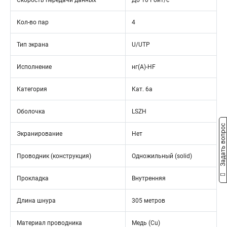
Скорость передачи данных
До 10 Гбит/с
Кол-во пар
4
Тип экрана
U/UTP
Исполнение
нг(А)-HF
Категория
Кат. 6а
Оболочка
LSZH
Задать вопрос
Экранирование
Нет
Проводник (конструкция)
Одножильный (solid)
Прокладка
Внутренняя
Длина шнура
305 метров
Материал проводника
Медь (Cu)