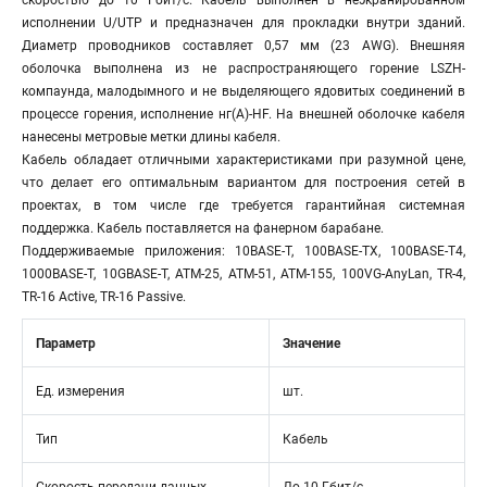
скоростью до 10 Гбит/c. Кабель выполнен в неэкранированном
исполнении U/UTP и предназначен для прокладки внутри зданий.
Диаметр проводников составляет 0,57 мм (23 AWG). Внешняя
оболочка выполнена из не распространяющего горение LSZH-
компаунда, малодымного и не выделяющего ядовитых соединений в
процессе горения, исполнение нг(А)-HF. На внешней оболочке кабеля
нанесены метровые метки длины кабеля.
Кабель обладает отличными характеристиками при разумной цене,
что делает его оптимальным вариантом для построения сетей в
проектах, в том числе где требуется гарантийная системная
поддержка. Кабель поставляется на фанерном барабане.
Поддерживаемые приложения: 10BASE-T, 100BASE-TX, 100BASE-T4,
1000BASE-T, 10GBASE-T, ATM-25, ATM-51, ATM-155, 100VG-AnyLan, TR-4,
TR-16 Active, TR-16 Passive.
Параметр
Значение
Ед. измерения
шт.
Тип
Кабель