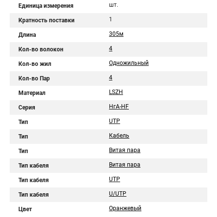
шт.
Единица измерения
1
Кратность поставки
305м
Длина
4
Кол-во волокон
Одножильный
Кол-во жил
4
Кол-во Пар
LSZH
Материал
НгА-HF
Серия
UTP
Тип
Кабель
Тип
Витая пара
Тип
Витая пара
Тип кабеля
UTP
Тип кабеля
U/UTP
Тип кабеля
Оранжевый
Цвет