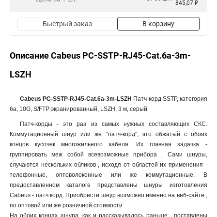
845,07 ₽
Быстрый заказ
В корзину
Описание Cabeus PC-SSTP-RJ45-Cat.6a-3m-
LSZH
Cabeus PC-SSTP-RJ45-Cat.6a-3m-LSZH
Патч-корд SSTP, категория
6a, 10G, S/FTP экранированный, LSZH, 3 м, серый
Патч-корды - это раз из самых нужных составляющих СКС.
Коммутационный шнур или же "патч-корд", это обжатый с обоих
концов кусочек многожильного кабеля. Их главная задачка -
группировать меж собой всевозможные прибора . Сами шнуры,
случаются нескольких обликов , исходя от областей их применения -
телефонные, оптоволоконные или же коммутационные. В
предоставленном каталоге представлены шнуры изготовления
Cabeus - патч корд. Приобрести шнур возможно именно на веб-сайте ,
по оптовой или же розничной стоимости .
На обоих концах шнура, как и рассказывалось раньше , поставлены