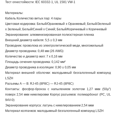
Тест огнестойкости: IEC 60332-1, UL 1581 VW-1
Материалы:
Кабель Количество витых пар: 4 пары
Цветовая кодировка: Белый/Оранжевый х Оранжевый; Белый/Зеленый
х Зеленый; Белый/Синий х Синий; Белый/Коричневый х Коричневый
Экранирование: алюминизированная полиэстерная пленка
Внешний диаметр кабеля: 5,5 ± 0,3 мм
Проводник: проволока из электролитической меди, многожильный
Диаметр проводника: 0,48 мм (26 AWG)
Количество и диаметр жил: 7 х 0,16 мм
Площадь сечения проводника: 0,142 мм²
Диаметр проводника в изоляции: 0,90 ± 0,05 мм
Материал внешней оболочки: малодымный безгалогенный компаунд
LSZH
Разъемы А — В: RJ-45 (8P8C) — RJ-45 (8P8C)
Контакты: фосфор-бронза с напылением золотом 1,27 мкм (50µ")
поверх 2,54 мкм никелировки Корпус разъемов: поликарбонат (PC, UL
94V-0)
Экранирование корпуса: латунь с никелированием 2,54 мкм
Материал колпачков: малодымный безгалогенный компаунд LSZH