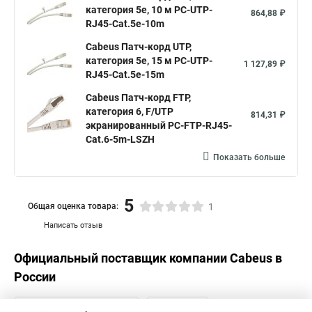
категория 5e, 10 м PC-UTP-
864,88 ₽
RJ45-Cat.5e-10m
Cabeus Патч-корд UTP,
категория 5e, 15 м PC-UTP-
1 127,89 ₽
RJ45-Cat.5e-15m
Cabeus Патч-корд FTP,
категория 6, F/UTP
814,31 ₽
экранированный PC-FTP-RJ45-
Cat.6-5m-LSZH
Показать больше
5
Общая оценка товара:
1
Написать отзыв
Официальный поставщик компании
Cabeus
в
России