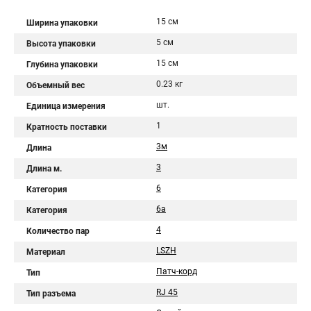
15 см
Ширина упаковки
5 см
Высота упаковки
15 см
Глубина упаковки
0.23 кг
Объемный вес
шт.
Единица измерения
1
Кратность поставки
3м
Длина
3
Длина м.
6
Категория
6a
Категория
4
Количество пар
LSZH
Материал
Патч-корд
Тип
RJ 45
Тип разъема