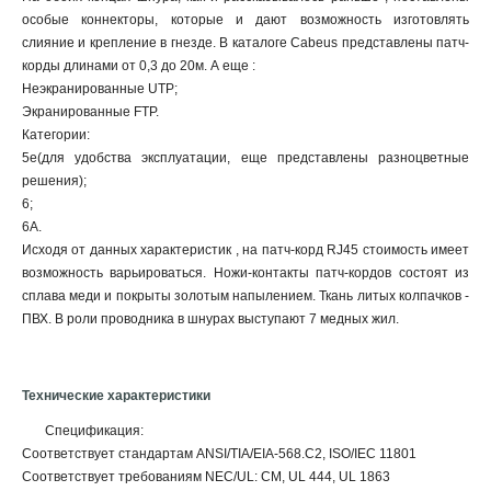
особые коннекторы, которые и дают возможность изготовлять
слияние и крепление в гнезде. В каталоге Cabeus представлены патч-
корды длинами от 0,3 до 20м. А еще :
Неэкранированные UTP;
Экранированные FTP.
Категории:
5е(для удобства эксплуатации, еще представлены разноцветные
решения);
6;
6А.
Исходя от данных характеристик , на патч-корд RJ45 стоимость имеет
возможность варьироваться. Ножи-контакты патч-кордов состоят из
сплава меди и покрыты золотым напылением. Ткань литых колпачков -
ПВХ. В роли проводника в шнурах выступают 7 медных жил.
Технические характеристики
Спецификация:
Соответствует стандартам ANSI/TIA/EIA-568.C2, ISO/IEC 11801
Соответствует требованиям NEC/UL: CM, UL 444, UL 1863