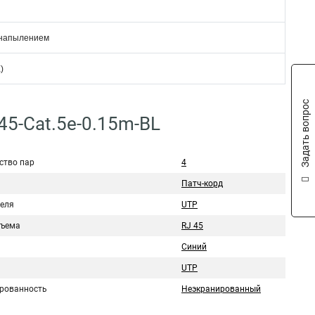
 напылением
)
Задать вопрос
45-Cat.5e-0.15m-BL
ство пар
4
Патч-корд
беля
UTP
зъема
RJ 45
Синий
UTP
рованность
Неэкранированный