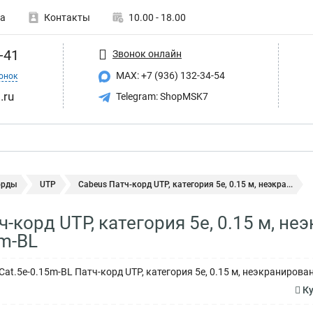
а
Контакты
10.00 - 18.00
-41
Звонок онлайн
MAX: +7 (936) 132-34-54
онок
.ru
Telegram: ShopMSK7
орды
UTP
Cabeus Патч-корд UTP, категория 5e, 0.15 м, неэкра...
ч-корд UTP, категория 5e, 0.15 м, н
5m-BL
at.5e-0.15m-BL Патч-корд UTP, категория 5e, 0.15 м, неэкранирова
Ку