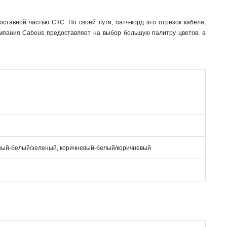
ставной частью СКС. По своей сути, патч-корд это отрезок кабеля,
омпания Cabeus предоставляет на выбор большую палитру цветов, а
ный-белый/зеленый, коричневый-белый/коричневый