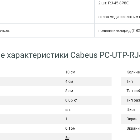
2 шт. RJ-45 8P8C
сплав меди с золотым
чков:
поливинилхлорид (ПВХ
е характеристики Cabeus PC-UTP-RJ
10 см
Количе
4 см
Тип
8 см
Тип ка
0.06 кг
Тип ра
шт.
Цвет
1
Экран
0.15м
Экрани
5e