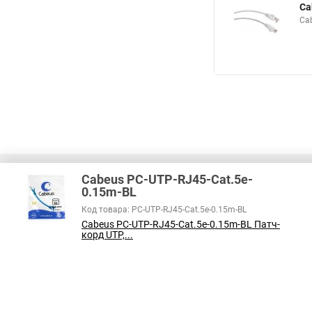
Ca
Ca
Cabeus PC-UTP-RJ45-Cat.5e-
0.15m-BL
Код товара: PC-UTP-RJ45-Cat.5e-0.15m-BL
В соответствии с пунктом 2 статьи 437 ГК РФ, вся информация о това
Cabeus PC-UTP-RJ45-Cat.5e-0.15m-BL Патч-
справочный характер и не является публичной офертой. При покупке
корд UTP,...
на наличие интересующих вас функций и характеристик.
Принимаем к оплате: