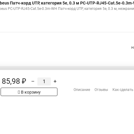
beus Патч-корд UTP, категория 5e, 0.3 м PC-UTP-RJ45-Cat.5e-0.3m
beus PC-UTP-RJ45-Cat.5e-0.3m-WH Патч-корд UTP, категория 5e, 0.3 м, неэкра
Н
85,98 ₽
–
+
Распродажа
Сотрудничество
Описание
Отзывы
Как сделать
рах на сайте имеет
В корзину
Гарантия
 проверяйте товар
Оплата
Доставка