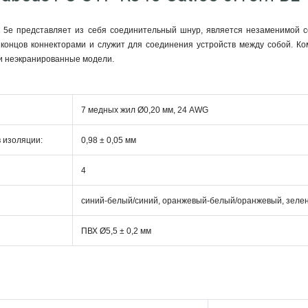
и 5e представляет из себя соединительный шнур, является незаменимой со
 концов коннекторами и служит для соединения устройств между собой. К
и неэкранированные модели.
7 медных жил Ø0,20 мм, 24 AWG
 изоляции:
0,98 ± 0,05 мм
4
синий-белый/синий, оранжевый-белый/оранжевый, зеле
ПВХ Ø5,5 ± 0,2 мм