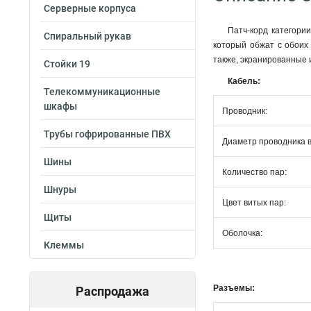
Серверные корпуса
Патч-корд категори
Спиральный рукав
который обжат с обоих
также, экранированные 
Стойки 19
Кабель:​
Телекоммуникационные
шкафы
Проводник:
Трубы гофрированные ПВХ
Диаметр проводника в
Шины
Количество пар:
Шнуры
Цвет витых пар:
Щиты
Оболочка:
Клеммы
Разъемы:
Распродажа