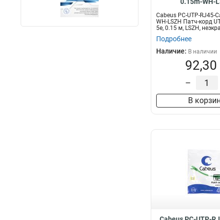
0.15m-WH-
Cabeus PC-UTP-RJ45-Ca
WH-LSZH Патч-корд UT
5e, 0.15 м, LSZH, неэкр
Подробнее
Наличие:
В наличии
92,30
–
В корзи
Cabeus PC-UTP-RJ