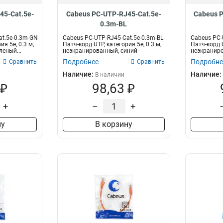
45-Cat.5e-
Cabeus PC-UTP-RJ45-Cat.5e-
Cabeus P
N
0.3m-BL
at.5e-0.3m-GN
Cabeus PC-UTP-RJ45-Cat.5e-0.3m-BL
Cabeus PC-
ия 5e, 0.3 м,
Патч-корд UTP, категория 5e, 0.3 м,
Патч-корд U
еный...
неэкранированный, синий
неэкраниро
Подробнее
Подробне
Сравнить
Сравнить
Наличие:
Наличие:
В наличии
 ₽
98,63 ₽
+
–
+
ну
В корзину