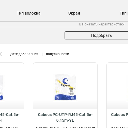
Тип волокна
Экран
Тип
50/125
F/UTP
10
9
Показать характеристики
S/FTP
15
SSTP
15
Подобрать
U/UTP
49
дате добавления
популярности
Частотный диапазон
2000 MHz
8
45-Cat.5e-
Cabeus PC-UTP-RJ45-Cat.5e-
Cabeus P
H
0.15m-YL