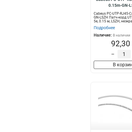
0.15m-GN-
Cabeus PC-UTP-RJ45-Ca
GN-LSZH Патч-корд UTP
5e, 0.15 м, LSZH, неэкр
Подробнее
Наличие:
В наличии
92,30
–
В корзи