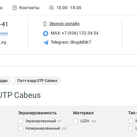
а
Контакты
10.00 - 18.00
-41
Звонок онлайн
MAX: +7 (936) 132-34-54
онок
.ru
Telegram: ShopMSK7
орды
Патч корд UTP Cabeus
UTP Cabeus
Экранированность
Материал
Тип
Экранированный
LSZH
37
163
Неэкранированный
251