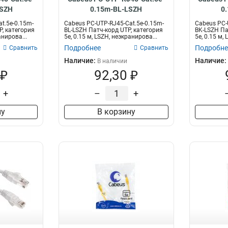
LSZH
0.15m-BL-LSZH
0
t.5e-0.15m-
Cabeus PC-UTP-RJ45-Cat.5e-0.15m-
Cabeus PC-
, категория
BL-LSZH Патч-корд UTP, категория
BK-LSZH Па
анирова...
5e, 0.15 м, LSZH, неэкранирова...
5e, 0.15 м,
Подробнее
Подробне
Сравнить
Сравнить
Наличие:
Наличие:
В наличии
 ₽
92,30 ₽
+
–
+
ну
В корзину