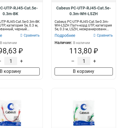
C-UTP-RJ45-Cat.5e-
Cabeus PC-UTP-RJ45-Cat.5e-
0.3m-BK
0.3m-WH-LSZH
UTP-RJ45-Cat.5e-0.3m-BK
Cabeus PC-UTP-RJ45-Cat.5e-0.3m-
TP, категория 5e, 0.3 м,
WH-LSZH Патч-корд UTP, категория
ванный, черный...
5e, 0.3 м, LSZH, неэкранированн...
е
Подробнее
Сравнить
Сравнить
Наличие:
В наличии
В наличии
98,63 ₽
113,80 ₽
–
+
–
+
В корзину
В корзину