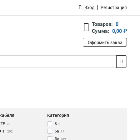
Вход
Регистрация
Товаров:
0
Сумма:
0,00 ₽
Оформить заказ
 кабеля
Категория
FTP
8
22
8
UTP
6a
202
14
5e
139