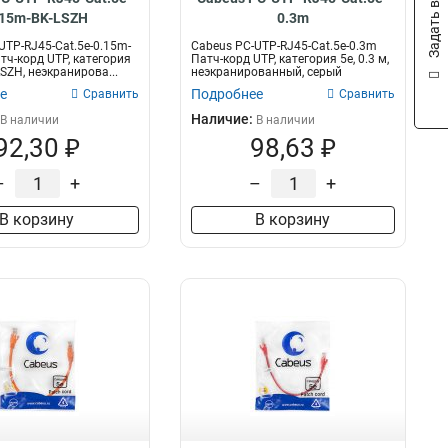
Задать вопрос
.15m-BK-LSZH
0.3m
UTP-RJ45-Cat.5e-0.15m-
Cabeus PC-UTP-RJ45-Cat.5e-0.3m
тч-корд UTP, категория
Патч-корд UTP, категория 5e, 0.3 м,
 LSZH, неэкранирова...
неэкранированный, серый
е
Подробнее
Сравнить
Сравнить
Наличие:
В наличии
В наличии
92,30 ₽
98,63 ₽
–
+
–
+
В корзину
В корзину