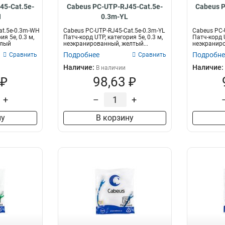
45-Cat.5e-
Cabeus PC-UTP-RJ45-Cat.5e-
Cabeus P
H
0.3m-YL
at.5e-0.3m-WH
Cabeus PC-UTP-RJ45-Cat.5e-0.3m-YL
Cabeus PC-
ия 5e, 0.3 м,
Патч-корд UTP, категория 5e, 0.3 м,
Патч-корд U
елый
неэкранированный, желтый...
неэкраниро
Подробнее
Подробне
Сравнить
Сравнить
Наличие:
Наличие:
В наличии
 ₽
98,63 ₽
+
–
+
ну
В корзину