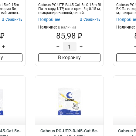
t.5e-0.15m-
Cabeus PC-UTP-RJ45-Cat.5e-0.15m-BL
Cabeus PC-
егория 5e,
Патч-корд UTP, категория 5e, 0.15 м,
BK Патч-кор
ый, зелен...
неэкранированный, синий...
м, неэкран
Подробнее
Подробне
Сравнить
Сравнить
Наличие:
Наличие:
В наличии
 ₽
85,98 ₽
+
–
+
ну
В корзину
45-Cat.5e-
Cabeus PC-UTP-RJ45-Cat.5e-
Cabeus P