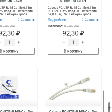
.15m-OR-LSZH
0.15m-RD-LSZH
UTP-RJ45-Cat.5e-0.15m-
Cabeus PC-UTP-RJ45-Cat.5e-0.15m-
тч-корд UTP, категория
RD-LSZH Патч-корд UTP, категория
 LSZH, неэкранирова...
5e, 0.15 м, LSZH, неэкранирова...
е
Подробнее
Сравнить
Сравнить
Наличие:
В наличии
В наличии
92,30 ₽
92,30 ₽
–
+
–
+
В корзину
В корзину
C-UTP-RJ45-Cat.5e-
Cabeus PC-UTP-RJ45-Cat.5e-