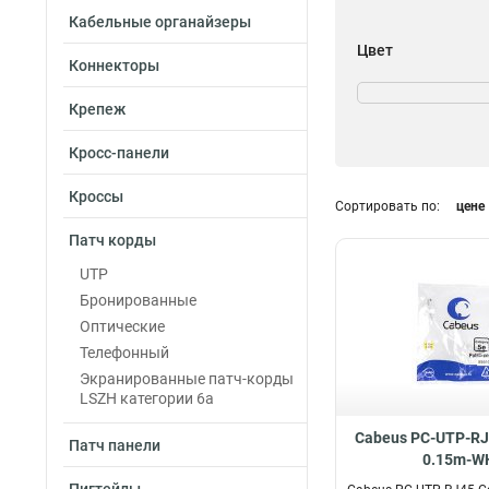
Кабельные органайзеры
Цвет
Коннекторы
Черный
30
Синий
30
Крепеж
Зеленый
30
Кросс-панели
Красный
30
Оранжевый
30
Кроссы
Сортировать по:
цене
Желтый
Класс волокна
30
Белый
30
Патч корды
OM4
10
Серый
70
UTP
Бронированные
Оптические
Телефонный
Экранированные патч-корды
LSZH категории 6a
Cabeus PC-UTP-RJ
Патч панели
0.15m-W