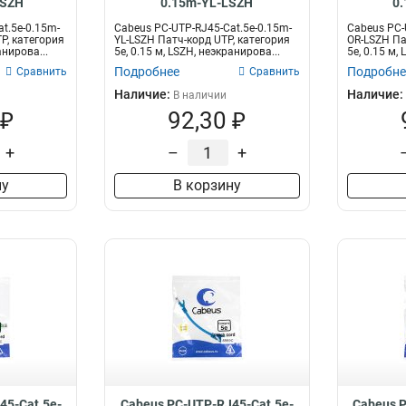
LSZH
0.15m-YL-LSZH
0
t.5e-0.15m-
Cabeus PC-UTP-RJ45-Cat.5e-0.15m-
Cabeus PC-
P, категория
YL-LSZH Патч-корд UTP, категория
OR-LSZH Па
анирова...
5e, 0.15 м, LSZH, неэкранирова...
5e, 0.15 м,
Подробнее
Подробне
Сравнить
Сравнить
Наличие:
Наличие:
В наличии
 ₽
92,30 ₽
+
–
+
ну
В корзину
45-Cat.5e-
Cabeus PC-UTP-RJ45-Cat.5e-
Cabeus P