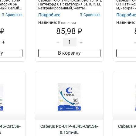
t.5e-0.15m-
Cabeus PC-UTP-RJ45-Cat.5e-0.15m-YL
Cabeus PC-
егория 5e,
Патч-корд UTP, категория 5e, 0.15 м,
OR Патч-кор
ный, белый...
неэкранированный, желты...
м, неэкран
Подробнее
Подробне
Сравнить
Сравнить
Наличие:
Наличие:
В наличии
 ₽
85,98 ₽
+
–
+
ну
В корзину
45-Cat.5e-
Cabeus PC-UTP-RJ45-Cat.5e-
Cabeus P
N
0.15m-BL