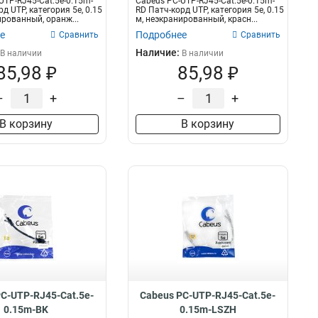
UTP-RJ45-Cat.5e-0.15m-
Cabeus PC-UTP-RJ45-Cat.5e-0.15m-
д UTP, категория 5e, 0.15
RD Патч-корд UTP, категория 5e, 0.15
ированный, оранж...
м, неэкранированный, красн...
е
Подробнее
Сравнить
Сравнить
Наличие:
В наличии
В наличии
85,98 ₽
85,98 ₽
–
+
–
+
В корзину
В корзину
C-UTP-RJ45-Cat.5e-
Cabeus PC-UTP-RJ45-Cat.5e-
0.15m-BK
0.15m-LSZH