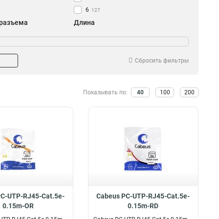
6
127
 разъема
Длина
FC-ST
25м
10
1
7м
1
20м
8
Сбросить фильтры
15м
8
10м
11
Показывать по:
40
100
200
0.15м
15
0.5
29
1.5м
37
0.5м
7
0.3м
33
5м
37
1м
37
3м
37
2м
37
C-UTP-RJ45-Cat.5e-
Cabeus PC-UTP-RJ45-Cat.5e-
0.15m-OR
0.15m-RD