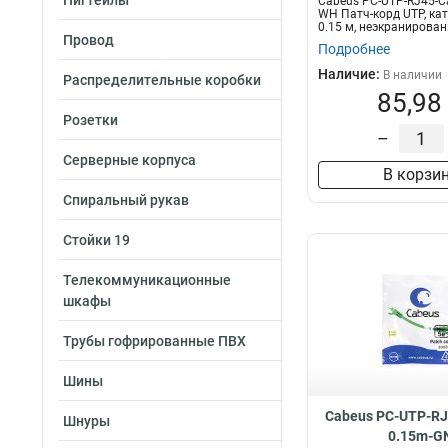
Пигтейлы
Cabeus PC-UTP-RJ45-Ca
WH Патч-корд UTP, кат
0.15 м, неэкранирован
Провод
Подробнее
Наличие:
В наличии
Распределительные коробки
85,98
Розетки
–
Серверные корпуса
В корзи
Спиральный рукав
Стойки 19
Телекоммуникационные
шкафы
Трубы гофрированные ПВХ
Шины
Cabeus PC-UTP-RJ
Шнуры
0.15m-G