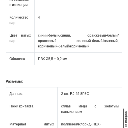
в изоляции:
Количество
4
пар:
Цвет витых
синий-белый/синий, оранжевый-белый/
пар:
оранжевый, зеленый-белый/зеленый,
коричневый-белый/коричневый
Оболочка:
ПВХ Ø5,5 ± 0,2 мм
Разъемы:
Данные:
2 шт. RJ-45 8P8C
Ножи контакта:
сплав меди с золотым
напылением
Задать вопрос
Материал литых
поливинилхлорид (ПВХ)