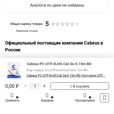
Аналоги по цене не найдены
5
Общая оценка товара:
1
Написать отзыв
Официальный поставщик компании
Cabeus
в
России
Cabeus PC-UTP-RJ45-Cat.5e-0.15m-RD
Код товара: PC-UTP-RJ45-Cat.5e-0.15m-RD
Cabeus PC-UTP-RJ45-Cat.5e-0.15m-RD Патч-корд UTP,...
0,00 ₽
–
+
В корзину
0
0
1
Сравнить
Корзина
Просмотрено
Каталог
Оплата
Доставка
Контакты
Войти