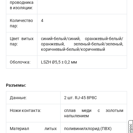
проводника
в изоляции:
Количество
4
пар:
Цвет витых
синий-белый/синий, оранжевый-белый/
пар:
оранжевый, зеленый-белый/зеленый,
коричневый-белый/коричневый
Оболочка:
LSZH Ø5,5 ± 0,2 мм
Разъемы:
Данные:
2 шт. RJ-45 8P8C
Ножи контакта:
сплав меди с золотым
напылением
Материал литых
поливинилхлорид (ПВХ)