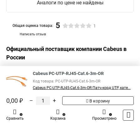
Аналоги по цене не найдены
5
Общая оценка товара:
1
Написать отзыв
Официальный поставщик компании
Cabeus
в
России
Cabeus PC-UTP-RJ45-Cat.6-3m-OR
Код товара: PC-UTP-RJ45-Cat.6-3m-OR
Cabeus PC-UTP-RJ45-Cat.6-3m-OR Патч-корд UTP, кате...
0,00 ₽
–
+
В корзину
0
0
1
Сравнить
Корзина
Просмотрено
Каталог
Оплата
Доставка
Контакты
Войти