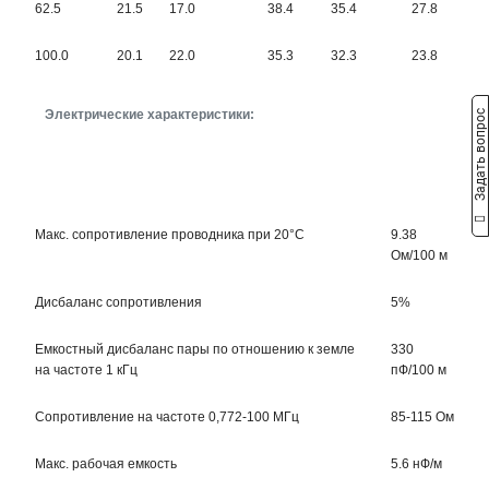
62.5
21.5
17.0
38.4
35.4
27.8
100.0
20.1
22.0
35.3
32.3
23.8
Электрические характеристики:
Задать вопрос
Макс. сопротивление проводника при 20°C
9.38
Ом/100 м
Дисбаланс сопротивления
5%
Емкостный дисбаланс пары по отношению к земле
330
на частоте 1 кГц
пФ/100 м
Сопротивление на частоте 0,772-100 МГц
85-115 Ом
Макс. рабочая емкость
5.6 нФ/м