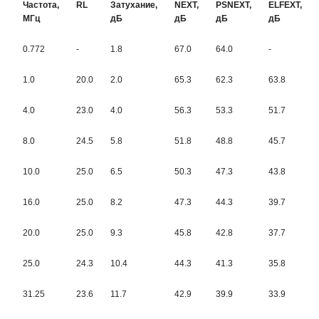
Частота,
RL
Затухание,
NEXT,
PSNEXT,
ELFEXT,
МГц
дБ
дБ
дБ
дБ
0.772
-
1.8
67.0
64.0
-
1.0
20.0
2.0
65.3
62.3
63.8
4.0
23.0
4.0
56.3
53.3
51.7
8.0
24.5
5.8
51.8
48.8
45.7
10.0
25.0
6.5
50.3
47.3
43.8
16.0
25.0
8.2
47.3
44.3
39.7
20.0
25.0
9.3
45.8
42.8
37.7
25.0
24.3
10.4
44.3
41.3
35.8
31.25
23.6
11.7
42.9
39.9
33.9