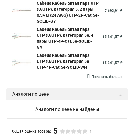
utp 4 пары
utp кат
кабель utp 305
Cabeus Кабель витая пара UTP
(U/UTP), категория 5, 2 пары
7 692,91 ₽
utp одножильный
utp кат 5е
5е utp 4 пары
0,5мм (24 AWG) UTP-2P-Cat.5e-
SOLID-GY
utp 4pr 24awg
неэкранированный utp
utp 5е кат 4
Cabeus Кабель витая пара
lan кабель utp
utp 4pr cat5e 305м
utp 6
UTP (U/UTP), категория 5e, 4
15 341,57 ₽
utp 5 категории
пары UTP-4P-Cat.5e-SOLID-
utp 4х2х24awg
rj45 utp
utp 3
GY
rj45 cat 5e
cat 5e lszh
Cat 5e pvc Cabeus
Cabeus Кабель витая пара
ftp 4p cat 5e solid
Cat 5e cable
cat 5e 6
UTP (U/UTP), категория 5e
15 341,57 ₽
UTP-4P-Cat.5e-SOLID-WH
ftp cat 5e outdoor
ftp 4p cat 5e solid out
sftp cat 5e
Показать больше
Utp 4p cat 5e
Неэкранированный кабель utp
Аналоги по цене
Аналоги по цене не найдены
5
Общая оценка товара:
1