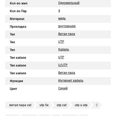
Одножильный
Кол-во жил
4
Кол-во Пар
медь
Материал
внутренняя
Прокладка
Витая пара
Тип
UTP
Тип
Кабель
Тип
UTP
Тип кабеля
U/UTP
Тип кабеля
Витая пара
Тип кабеля
Интернет кабель
Функции
Синий
Цвет
витая пара cat
utp 5e
utp cat
utp u utp
кат 5e
витая пара 305м
utp 4 пары awg
ftp 5e